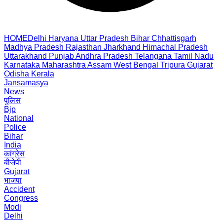
HOME
Delhi
Haryana
Uttar Pradesh
Bihar
Chhattisgarh
Madhya Pradesh
Rajasthan
Jharkhand
Himachal Pradesh
Uttarakhand
Punjab
Andhra Pradesh
Telangana
Tamil Nadu
Karnataka
Maharashtra
Assam
West Bengal
Tripura
Gujarat
Odisha
Kerala
Jansamasya
News
पुलिस
Bjp
National
Police
Bihar
India
कांग्रेस
बीजेपी
Gujarat
भाजपा
Accident
Congress
Modi
Delhi