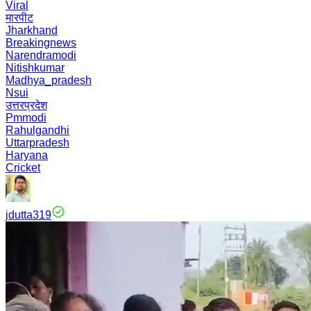
Viral
मारपीट
Jharkhand
Breakingnews
Narendramodi
Nitishkumar
Madhya_pradesh
Nsui
उत्तरप्रदेश
Pmmodi
Rahulgandhi
Uttarpradesh
Haryana
Cricket
jdutta319