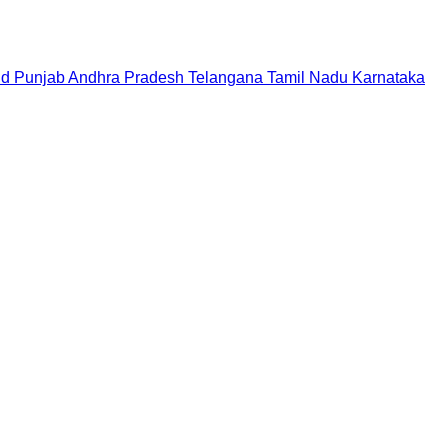
nd
Punjab
Andhra Pradesh
Telangana
Tamil Nadu
Karnataka