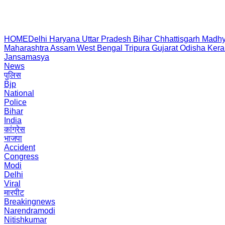
HOME
Delhi
Haryana
Uttar Pradesh
Bihar
Chhattisgarh
Madhy
Maharashtra
Assam
West Bengal
Tripura
Gujarat
Odisha
Kera
Jansamasya
News
पुलिस
Bjp
National
Police
Bihar
India
कांग्रेस
भाजपा
Accident
Congress
Modi
Delhi
Viral
मारपीट
Breakingnews
Narendramodi
Nitishkumar