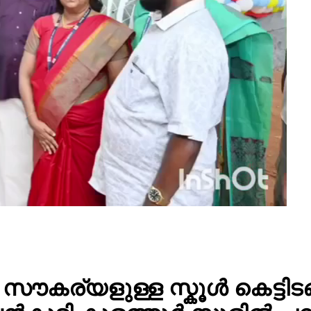
ൗകര്യളുള്ള സ്കൂൾ കെട്ടിട