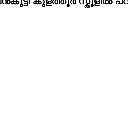
വൻകുട്ടി കുളത്തൂർ സ്കൂളിൽ പ