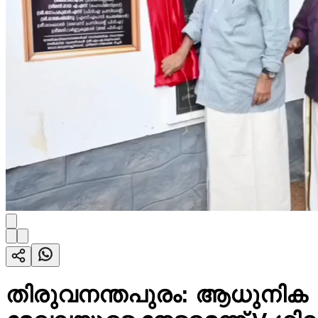
തിരുവനന്തപുരം: ആധുനിക സ