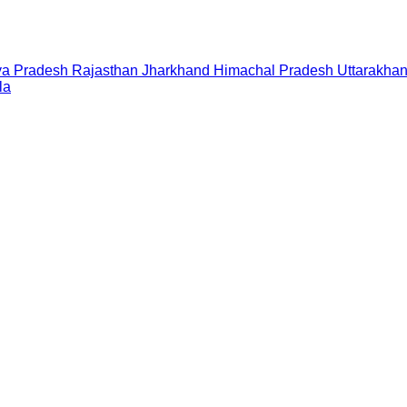
a Pradesh
Rajasthan
Jharkhand
Himachal Pradesh
Uttarakha
la