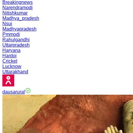
Breakingnews
Narendramodi
Nitishkumar
Madhya_pradesh
Nsui
Madhyapradesh
Pmmodi
Rahulgandhi
Uttarpradesh
Haryana
Hardoi
Cricket
Lucknow
Uttarakhand
dausarural