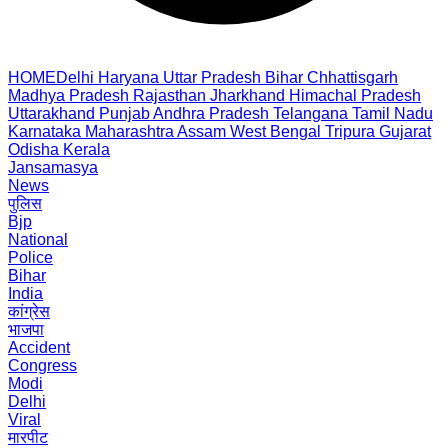
HOME
Delhi
Haryana
Uttar Pradesh
Bihar
Chhattisgarh
Madhya Pradesh
Rajasthan
Jharkhand
Himachal Pradesh
Uttarakhand
Punjab
Andhra Pradesh
Telangana
Tamil Nadu
Karnataka
Maharashtra
Assam
West Bengal
Tripura
Gujarat
Odisha
Kerala
Jansamasya
News
पुलिस
Bjp
National
Police
Bihar
India
कांग्रेस
भाजपा
Accident
Congress
Modi
Delhi
Viral
मारपीट