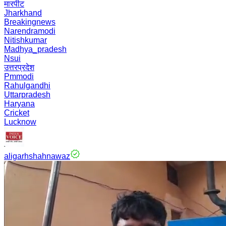
मारपीट
Jharkhand
Breakingnews
Narendramodi
Nitishkumar
Madhya_pradesh
Nsui
उत्तरप्रदेश
Pmmodi
Rahulgandhi
Uttarpradesh
Haryana
Cricket
Lucknow
aligarhshahnawaz