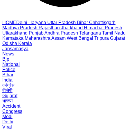
HOME
Delhi
Haryana
Uttar Pradesh
Bihar
Chhattisgarh
Madhya Pradesh
Rajasthan
Jharkhand
Himachal Pradesh
Uttarakhand
Punjab
Andhra Pradesh
Telangana
Tamil Nadu
Karnataka
Maharashtra
Assam
West Bengal
Tripura
Gujarat
Odisha
Kerala
Jansamasya
News
Bjp
National
Police
Bihar
India
कांग्रेस
बीजेपी
Gujarat
भाजपा
Accident
Congress
Modi
Delhi
Viral