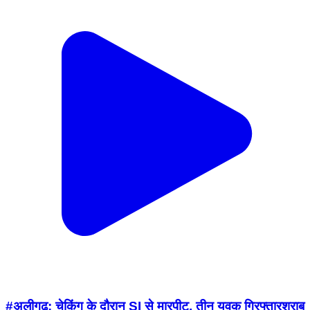
#अलीगढ़: चेकिंग के दौरान SI से मारपीट, तीन युवक गिरफ्तारशराब