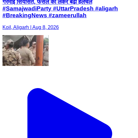
गरमाई सियासत, फैसले को लेकर बढ़ी हलचल
#SamajwadiParty #UttarPradesh #aligarh
#BreakingNews #zameerullah
Koil, Aligarh | Aug 8, 2026