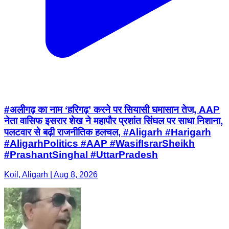
#अलीगढ़ का नाम ‘हरिगढ़’ करने पर सियासी घमासान तेज, AAP
नेता वासिफ इसरार शेख ने महापौर प्रशांत सिंघल पर साधा निशाना,
पलटवार से बढ़ी राजनीतिक हलचल, #Aligarh #Harigarh
#AligarhPolitics #AAP #WasifIsrarSheikh
#PrashantSinghal #UttarPradesh
Koil, Aligarh | Aug 8, 2026