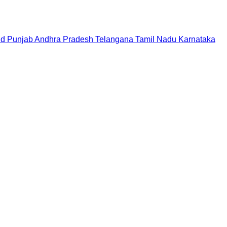
nd
Punjab
Andhra Pradesh
Telangana
Tamil Nadu
Karnataka