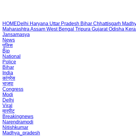
HOME
Delhi
Haryana
Uttar Pradesh
Bihar
Chhattisgarh
Madhy
Maharashtra
Assam
West Bengal
Tripura
Gujarat
Odisha
Kera
Jansamasya
News
पुलिस
Bjp
National
Police
Bihar
India
कांग्रेस
भाजपा
Congress
Modi
Delhi
Viral
मारपीट
Breakingnews
Narendramodi
Nitishkumar
Madhya_pradesh