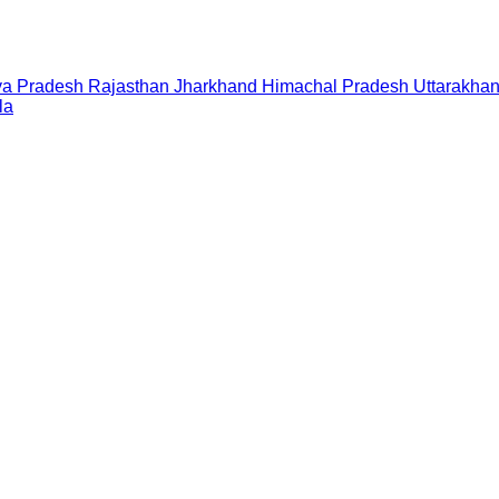
a Pradesh
Rajasthan
Jharkhand
Himachal Pradesh
Uttarakha
la