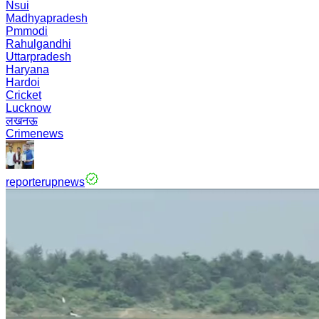
Nsui
Madhyapradesh
Pmmodi
Rahulgandhi
Uttarpradesh
Haryana
Hardoi
Cricket
Lucknow
लखनऊ
Crimenews
reporterupnews