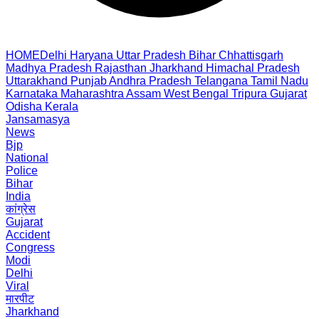
HOME
Delhi
Haryana
Uttar Pradesh
Bihar
Chhattisgarh
Madhya Pradesh
Rajasthan
Jharkhand
Himachal Pradesh
Uttarakhand
Punjab
Andhra Pradesh
Telangana
Tamil Nadu
Karnataka
Maharashtra
Assam
West Bengal
Tripura
Gujarat
Odisha
Kerala
Jansamasya
News
Bjp
National
Police
Bihar
India
कांग्रेस
Gujarat
Accident
Congress
Modi
Delhi
Viral
मारपीट
Jharkhand