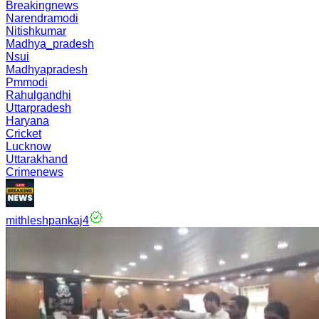
Breakingnews
Narendramodi
Nitishkumar
Madhya_pradesh
Nsui
Madhyapradesh
Pmmodi
Rahulgandhi
Uttarpradesh
Haryana
Cricket
Lucknow
Uttarakhand
Crimenews
mithleshpankaj4