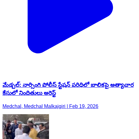
మేడ్చల్: నార్సింగి పోలీస్ స్టేషన్ పరిధిలో బాలికపై అత్యాచార
కేసులో నిందితులు అరెస్ట్
Medchal, Medchal Malkajgiri | Feb 19, 2026