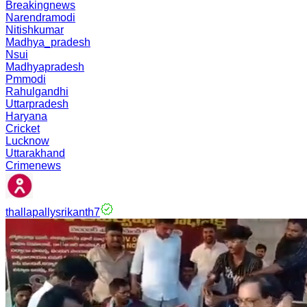
Breakingnews
Narendramodi
Nitishkumar
Madhya_pradesh
Nsui
Madhyapradesh
Pmmodi
Rahulgandhi
Uttarpradesh
Haryana
Cricket
Lucknow
Uttarakhand
Crimenews
thallapallysrikanth7