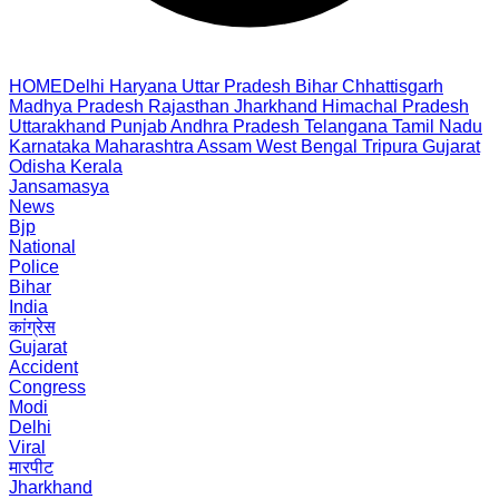
HOME
Delhi
Haryana
Uttar Pradesh
Bihar
Chhattisgarh
Madhya Pradesh
Rajasthan
Jharkhand
Himachal Pradesh
Uttarakhand
Punjab
Andhra Pradesh
Telangana
Tamil Nadu
Karnataka
Maharashtra
Assam
West Bengal
Tripura
Gujarat
Odisha
Kerala
Jansamasya
News
Bjp
National
Police
Bihar
India
कांग्रेस
Gujarat
Accident
Congress
Modi
Delhi
Viral
मारपीट
Jharkhand