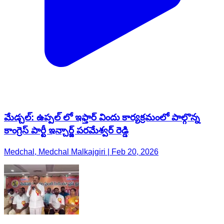
మేడ్చల్: ఉప్పల్ లో ఇఫ్తార్ విందు కార్యక్రమంలో పాల్గొన్న
కాంగ్రెస్ పార్టీ ఇన్చార్జ్ పరమేశ్వర్ రెడ్డి
Medchal, Medchal Malkajgiri | Feb 20, 2026