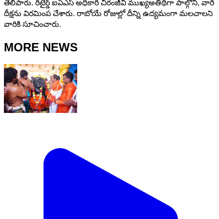
తెలిపారు. రిటైర్డ్ ఐఏఎస్ అధికారి చిరంజీవి ముఖ్యఅతిథిగా పాల్గొని, వారి
దీక్షను విరమింప చేశారు. రాబోయే రోజుల్లో దీన్ని ఉద్యమంగా మలచాలని
వారికి సూచించారు.
MORE NEWS