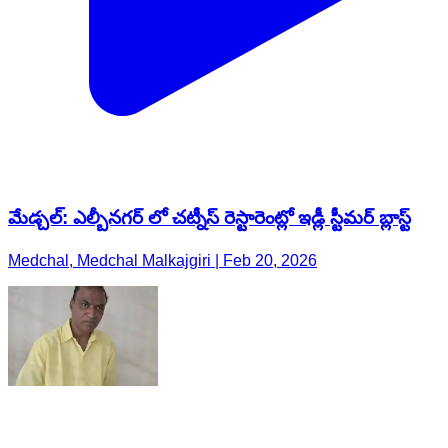
మేడ్చల్: ఎల్బీనగర్ లో చట్నీస్ రెస్టారెంట్లో ఇడ్లీ స్టీమర్ బ్లాస్ట్
Medchal, Medchal Malkajgiri | Feb 20, 2026