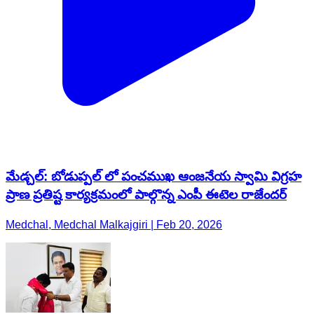
మేడ్చల్: బోడుప్పల్ లో పంచముఖ ఆంజనేయ స్వామి విగ్రహ
ప్రాణ ప్రతిష్ట కార్యక్రమంలో పాల్గొన్న ఎంపీ ఈటెల రాజేందర్
Medchal, Medchal Malkajgiri | Feb 20, 2026