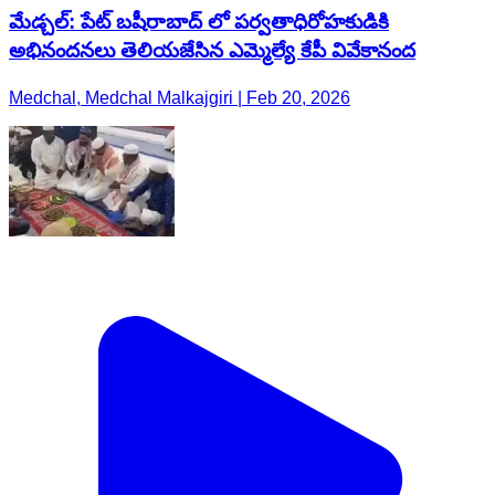
మేడ్చల్: పేట్ బషీరాబాద్ లో పర్వతాధిరోహకుడికి
అభినందనలు తెలియజేసిన ఎమ్మెల్యే కేపీ వివేకానంద
Medchal, Medchal Malkajgiri | Feb 20, 2026