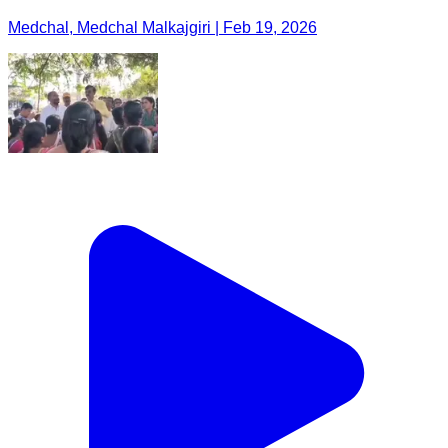
Medchal, Medchal Malkajgiri | Feb 19, 2026