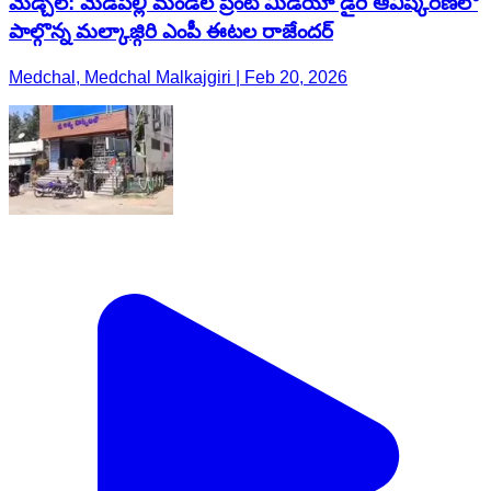
మేడ్చల్: మేడిపల్లి మండల ప్రింట్ మీడియా డైరీ ఆవిష్కరణలో
పాల్గొన్న మల్కాజ్గిరి ఎంపీ ఈటల రాజేందర్
Medchal, Medchal Malkajgiri | Feb 20, 2026