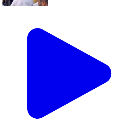
మేడ్చల్: మునిరాబాద్ లో శివాజీ మహారాజ్ చిత్రపటానికి
పూలమాలవేసి నివాళులర్పించిన ఎంపీ ఈటెల రాజేందర్
Medchal, Medchal Malkajgiri | Feb 19, 2026