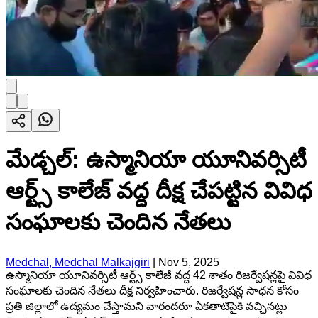
మేడ్చల్: ఉస్మానియా యూనివర్సిటీ
ఆర్ట్స్ కాలేజ్ వద్ద దీక్ష చేపట్టిన వివిధ
సంఘాలకు చెందిన నేతలు
Medchal, Medchal Malkajgiri
|
Nov 5, 2025
ఉస్మానియా యూనివర్సిటీ ఆర్ట్స్ కాలేజీ వద్ద 42 శాతం రిజర్వేషన్లపై వివిధ
సంఘాలకు చెందిన నేతలు దీక్ష నిర్వహించారు. రిజర్వేషన్ల సాధన కోసం
ప్రతి జిల్లాలో ఉద్యమం చేస్తామని వారందరూ ఏకతాటిపైకి వచ్చినట్లు