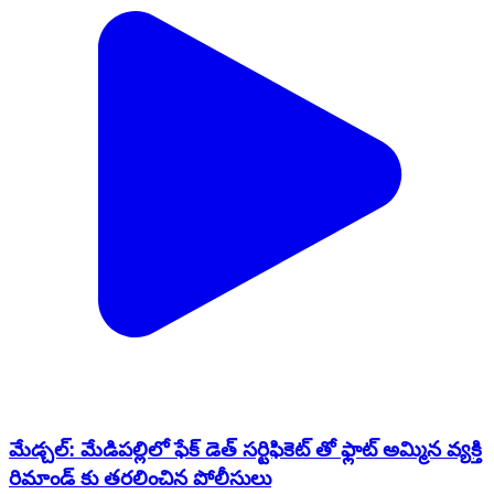
మేడ్చల్: మేడిపల్లిలో ఫేక్ డెత్ సర్టిఫికెట్ తో ఫ్లాట్ అమ్మిన వ్యక్తి
రిమాండ్ కు తరలించిన పోలీసులు