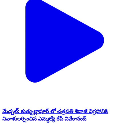
మేడ్చల్: కుత్బుల్లాపూర్ లో చత్రపతి శివాజీ విగ్రహానికి
నివాళులర్పించిన ఎమ్మెల్యే కేపీ వివేకానంద్