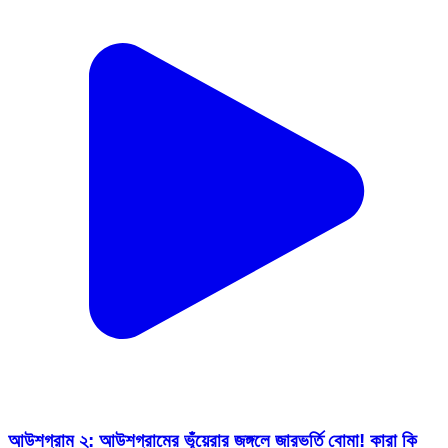
আউশগ্রাম ২: আউশগ্রামের ভূঁয়েরার জঙ্গলে জারভর্তি বোমা! কারা কি