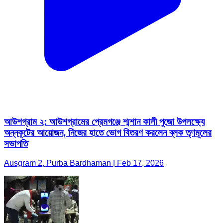
আউশগ্রাম ২: আউশগ্রামের প্রেমগঞ্জে শ্মশান কালী পুজো উপলক্ষ্যে
অন্নকূটের আয়োজন, নিজের হাতে ভোগ বিতরণ করলেন ব্লক তৃণমূলের
সভাপতি
Ausgram 2, Purba Bardhaman | Feb 17, 2026