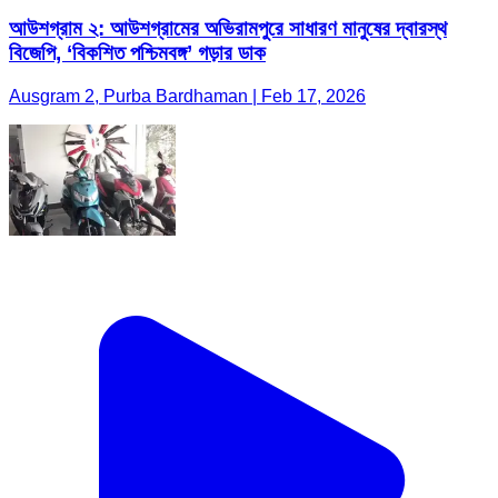
আউশগ্রাম ২: আউশগ্রামের অভিরামপুরে সাধারণ মানুষের দ্বারস্থ
বিজেপি, ‘বিকশিত পশ্চিমবঙ্গ’ গড়ার ডাক
Ausgram 2, Purba Bardhaman | Feb 17, 2026