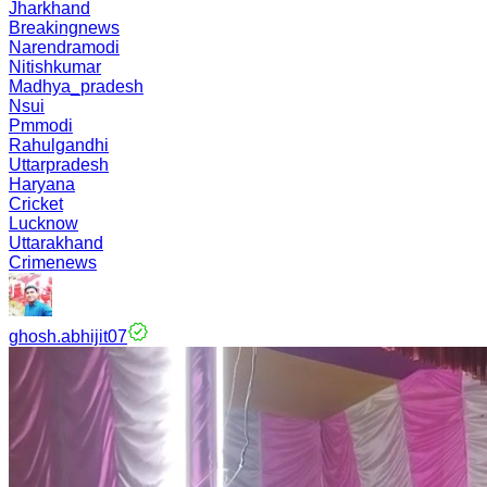
Jharkhand
Breakingnews
Narendramodi
Nitishkumar
Madhya_pradesh
Nsui
Pmmodi
Rahulgandhi
Uttarpradesh
Haryana
Cricket
Lucknow
Uttarakhand
Crimenews
ghosh.abhijit07