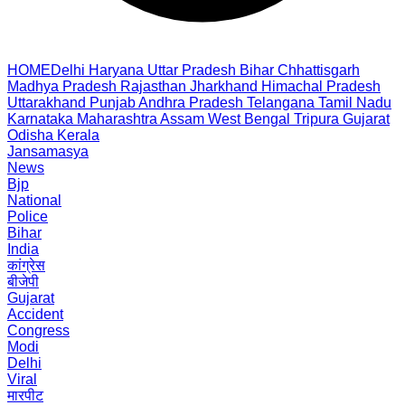
HOME
Delhi
Haryana
Uttar Pradesh
Bihar
Chhattisgarh
Madhya Pradesh
Rajasthan
Jharkhand
Himachal Pradesh
Uttarakhand
Punjab
Andhra Pradesh
Telangana
Tamil Nadu
Karnataka
Maharashtra
Assam
West Bengal
Tripura
Gujarat
Odisha
Kerala
Jansamasya
News
Bjp
National
Police
Bihar
India
कांग्रेस
बीजेपी
Gujarat
Accident
Congress
Modi
Delhi
Viral
मारपीट