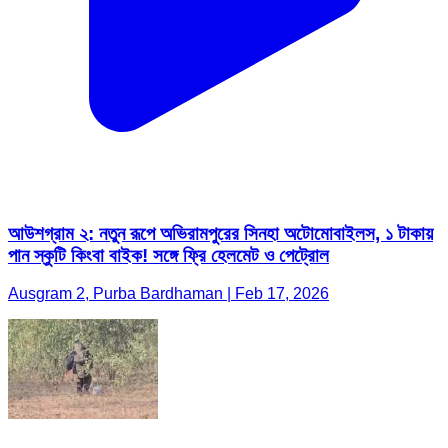
আউশগ্রাম ২: নতুন রূপে অভিরামপুরের সিনহা অটোমোবাইলস, ১ টাকায়
পান স্কুটি কিংবা বাইক! সঙ্গে ফ্রি হেলমেট ও পেট্রোল
Ausgram 2, Purba Bardhaman | Feb 17, 2026