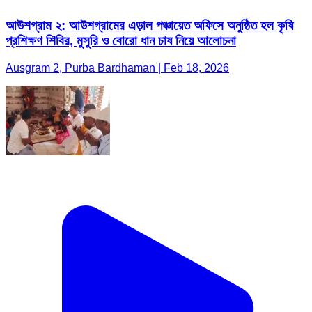
আউশগ্রাম ২: আউশগ্রামের এড়াল পঞ্চায়েত অফিসে অনুষ্ঠিত হল কৃষি
প্রশিক্ষণ শিবির, মুসুরি ও বোরো ধান চাষ নিয়ে আলোচনা
Ausgram 2, Purba Bardhaman | Feb 18, 2026