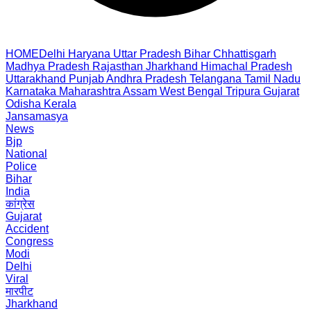
HOME
Delhi
Haryana
Uttar Pradesh
Bihar
Chhattisgarh
Madhya Pradesh
Rajasthan
Jharkhand
Himachal Pradesh
Uttarakhand
Punjab
Andhra Pradesh
Telangana
Tamil Nadu
Karnataka
Maharashtra
Assam
West Bengal
Tripura
Gujarat
Odisha
Kerala
Jansamasya
News
Bjp
National
Police
Bihar
India
कांग्रेस
Gujarat
Accident
Congress
Modi
Delhi
Viral
मारपीट
Jharkhand