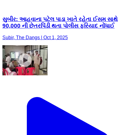
સુબીર: આહવાના પટેલ પાડા ખાતે રહેતા ઈસમ સાથે
90,000 ની છેતરપિંડી થતા પોલીસ ફરિયાદ નોંધાઈ
Subir, The Dangs | Oct 1, 2025