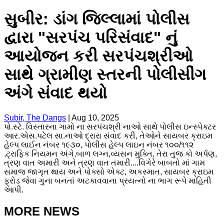
સુબીર: ડાંગ જિલ્લામાં પોલીસ
દ્વારા "સરપંચ પરિસંવાદ" નું
આયોજન કરી સરપંચશ્રીઓ
સાથે ગ્રામીણ સ્તરની પોલીસીંગ
અંગે સંવાદ થયો
Subir, The Dangs
|
Aug 10, 2025
પો.સ્ટે. વિસ્તારના ગામો ના સરપંચશ્રી નાઓ સાથે પોલીસ ઇન્સ્પેક્ટર
આર.એસ.પટેલ સા.નાઓ દ્રારા સંવાદ કરી, તેઓને સાયબર ક્રાઇમ
હેલ્પ લાઈન નંબર ૧૯૩૦, પોલીસ હેલ્પ લાઇન નંબર ૧૦૦/૧૧૨
,ટ્રાફિક નિયમન અંગે,બાળ લગ્ન,વ્યસન મુક્તિ, તેરા તુજ કો અર્પણ,
ત્રણ વાત અમારી અને ત્રણ વાત તમારી....વિગેરે બાબતો માં ગામ
સમાજ જાગૃત થાય અને પોક્સો એક્ટ, અકસ્માત, સાયબર ક્રાઇમ
ફ્રોડ જેવા ગુના બનતાં અટકાવવાના પ્રયત્નો ના ભાગ રૂપે માહિતી
આપી.
MORE NEWS