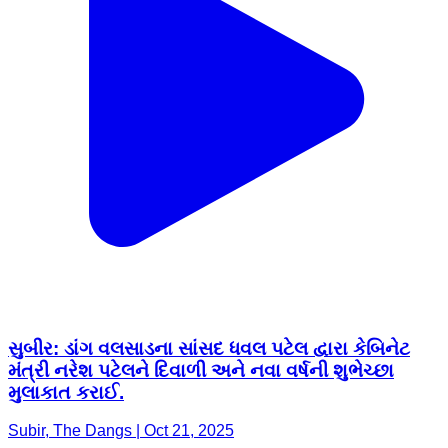
સુબીર: ડાંગ વલસાડના સાંસદ ધવલ પટેલ દ્વારા કેબિનેટ
મંત્રી નરેશ પટેલને દિવાળી અને નવા વર્ષની શુભેચ્છા
મુલાકાત કરાઈ.
Subir, The Dangs | Oct 21, 2025