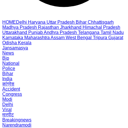
HOME
Delhi
Haryana
Uttar Pradesh
Bihar
Chhattisgarh
Madhya Pradesh
Rajasthan
Jharkhand
Himachal Pradesh
Uttarakhand
Punjab
Andhra Pradesh
Telangana
Tamil Nadu
Karnataka
Maharashtra
Assam
West Bengal
Tripura
Gujarat
Odisha
Kerala
Jansamasya
News
Bjp
National
Police
Bihar
India
कांग्रेस
Accident
Congress
Modi
Delhi
Viral
मारपीट
Breakingnews
Narendramodi