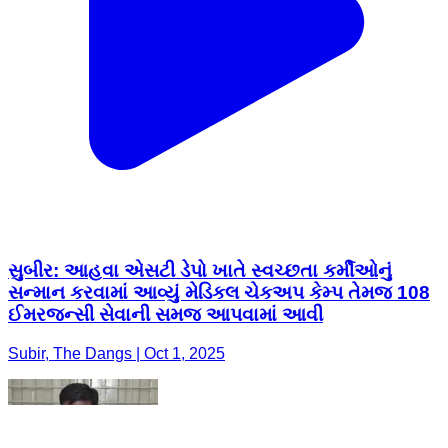
સુબીર: આહવા એસટી ડેપો ખાતે સ્વચ્છતા કર્મીઓનું
સન્માન કરવામાં આવ્યું મેડિકલ ચેકઅપ કેમ્પ તેમજ 108
ઈમરજન્સી સેવાની સમજ આપવામાં આવી
Subir, The Dangs | Oct 1, 2025