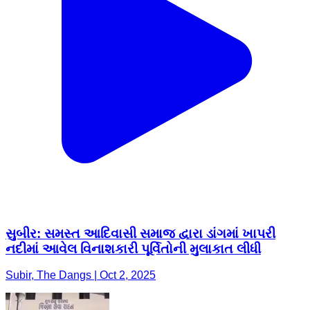
સુબીર: સમસ્ત આદિવાસી સમાજ દ્વારા ડાંગમાં ખાપરી
નદીમાં આવેલ વિનાશકારી પૂર્વિતોની મુલાકાત લીધી
Subir, The Dangs | Oct 2, 2025