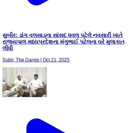
સુબીર: ડાંગ વલસાડના સાંસદ ધવલ પટેલે નવસારી ખાતે
રાજ્યપાલ મધ્યપ્રદેશના મંગુભાઈ પટેલના ઘરે મુલાકાત
લીધી
Subir, The Dangs | Oct 21, 2025