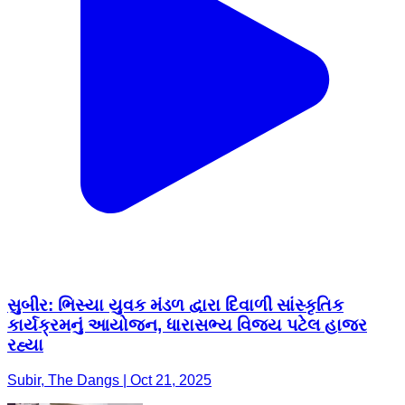
સુબીર: ભિસ્યા યુવક મંડળ દ્વારા દિવાળી સાંસ્કૃતિક
કાર્યક્રમનું આયોજન, ધારાસભ્ય વિજય પટેલ હાજર
રહ્યા
Subir, The Dangs | Oct 21, 2025