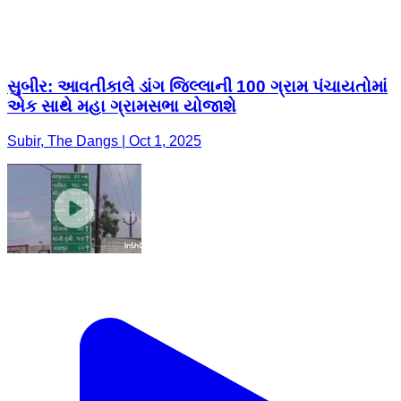
સુબીર: આવતીકાલે ડાંગ જિલ્લાની 100 ગ્રામ પંચાયતોમાં
એક સાથે મહા ગ્રામસભા યોજાશે
Subir, The Dangs | Oct 1, 2025