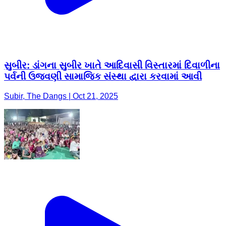
સુબીર: ડાંગના સુબીર ખાતે આદિવાસી વિસ્તારમાં દિવાળીના
પર્વની ઉજવણી સામાજિક સંસ્થા દ્વારા કરવામાં આવી
Subir, The Dangs | Oct 21, 2025