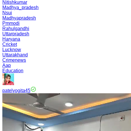
Nitishkumar
Madhya_pradesh
Nsui
Madhyapradesh
Pmmodi
Rahulgandhi
Uttarpradesh
Haryana
Cricket
Lucknow
Uttarakhand
Crimenews
Aap
Education
patelyogita45