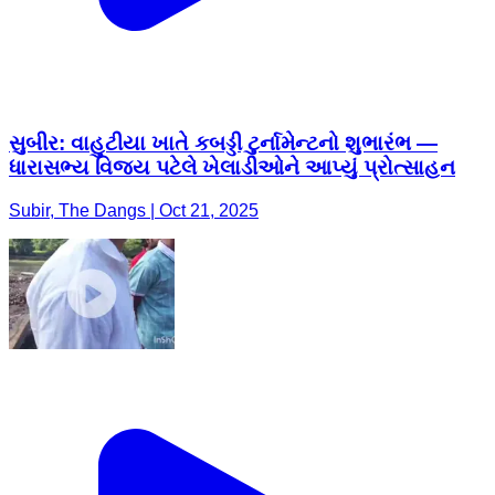
સુબીર: વાહુટીયા ખાતે કબડ્ડી ટુર્નામેન્ટનો શુભારંભ —
ધારાસભ્ય વિજય પટેલે ખેલાડીઓને આપ્યું પ્રોત્સાહન
Subir, The Dangs | Oct 21, 2025