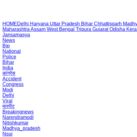
HOME
Delhi
Haryana
Uttar Pradesh
Bihar
Chhattisgarh
Madhy
Maharashtra
Assam
West Bengal
Tripura
Gujarat
Odisha
Kera
Jansamasya
News
Bjp
National
Police
Bihar
India
कांग्रेस
Accident
Congress
Modi
Delhi
Viral
मारपीट
Breakingnews
Narendramodi
Nitishkumar
Madhya_pradesh
Nsui