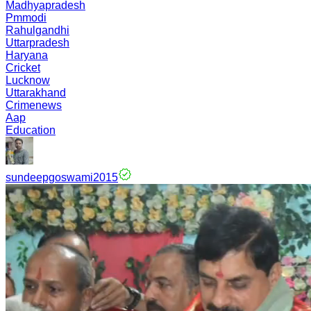
Madhyapradesh
Pmmodi
Rahulgandhi
Uttarpradesh
Haryana
Cricket
Lucknow
Uttarakhand
Crimenews
Aap
Education
sundeepgoswami2015