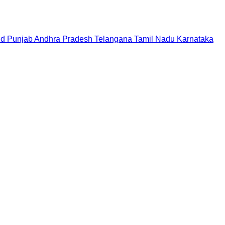
nd
Punjab
Andhra Pradesh
Telangana
Tamil Nadu
Karnataka