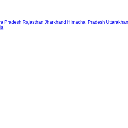
a Pradesh
Rajasthan
Jharkhand
Himachal Pradesh
Uttarakha
la