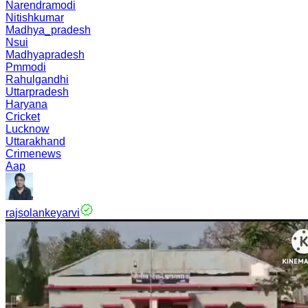
Narendramodi
Nitishkumar
Madhya_pradesh
Nsui
Madhyapradesh
Pmmodi
Rahulgandhi
Uttarpradesh
Haryana
Cricket
Lucknow
Uttarakhand
Crimenews
Aap
rajsolankeyarvi