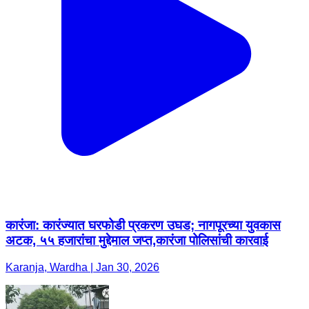
कारंजा: कारंज्यात घरफोडी प्रकरण उघड; नागपूरच्या युवकास
अटक, ५५ हजारांचा मुद्देमाल जप्त,कारंजा पोलिसांची कारवाई
Karanja, Wardha | Jan 30, 2026