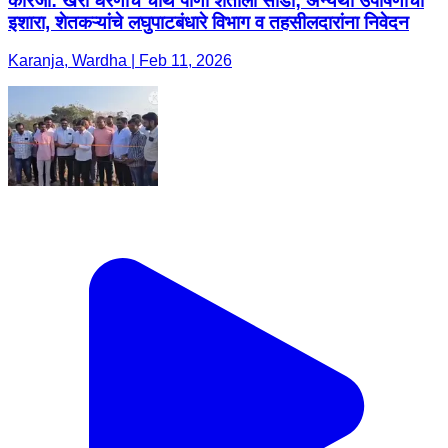
कारंजा: खैरी धरणाचे चौथे पाणी शेतीला सोडा; अन्यथा उपोषणाचा
इशारा, शेतकऱ्यांचे लघुपाटबंधारे विभाग व तहसीलदारांना निवेदन
Karanja, Wardha | Feb 11, 2026