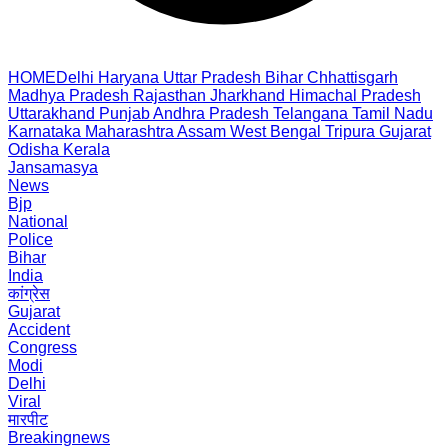
HOME
Delhi
Haryana
Uttar Pradesh
Bihar
Chhattisgarh
Madhya Pradesh
Rajasthan
Jharkhand
Himachal Pradesh
Uttarakhand
Punjab
Andhra Pradesh
Telangana
Tamil Nadu
Karnataka
Maharashtra
Assam
West Bengal
Tripura
Gujarat
Odisha
Kerala
Jansamasya
News
Bjp
National
Police
Bihar
India
कांग्रेस
Gujarat
Accident
Congress
Modi
Delhi
Viral
मारपीट
Breakingnews