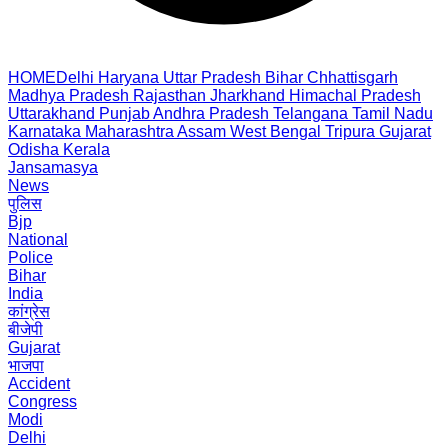
HOME
Delhi
Haryana
Uttar Pradesh
Bihar
Chhattisgarh
Madhya Pradesh
Rajasthan
Jharkhand
Himachal Pradesh
Uttarakhand
Punjab
Andhra Pradesh
Telangana
Tamil Nadu
Karnataka
Maharashtra
Assam
West Bengal
Tripura
Gujarat
Odisha
Kerala
Jansamasya
News
पुलिस
Bjp
National
Police
Bihar
India
कांग्रेस
बीजेपी
Gujarat
भाजपा
Accident
Congress
Modi
Delhi