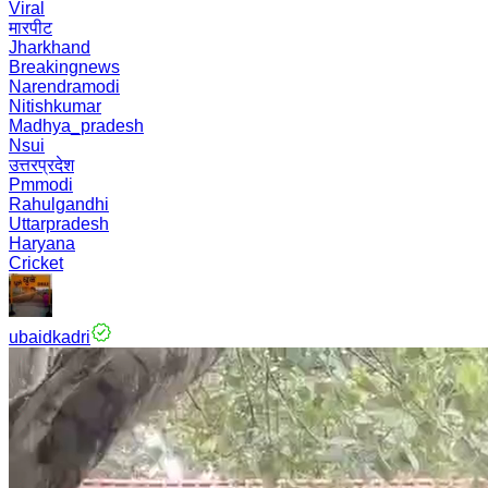
Viral
मारपीट
Jharkhand
Breakingnews
Narendramodi
Nitishkumar
Madhya_pradesh
Nsui
उत्तरप्रदेश
Pmmodi
Rahulgandhi
Uttarpradesh
Haryana
Cricket
ubaidkadri