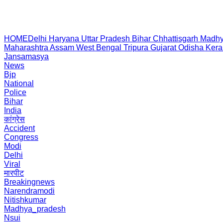
HOME
Delhi
Haryana
Uttar Pradesh
Bihar
Chhattisgarh
Madhy
Maharashtra
Assam
West Bengal
Tripura
Gujarat
Odisha
Kera
Jansamasya
News
Bjp
National
Police
Bihar
India
कांग्रेस
Accident
Congress
Modi
Delhi
Viral
मारपीट
Breakingnews
Narendramodi
Nitishkumar
Madhya_pradesh
Nsui