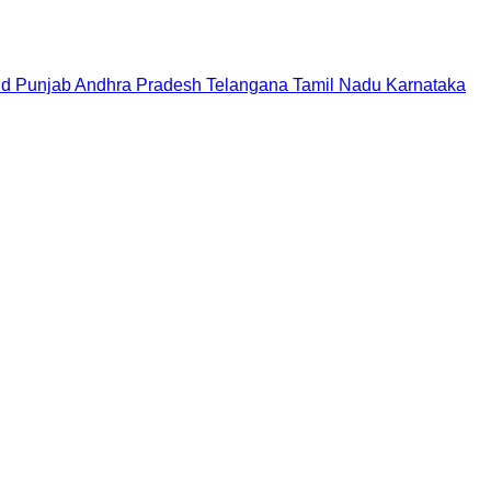
nd
Punjab
Andhra Pradesh
Telangana
Tamil Nadu
Karnataka