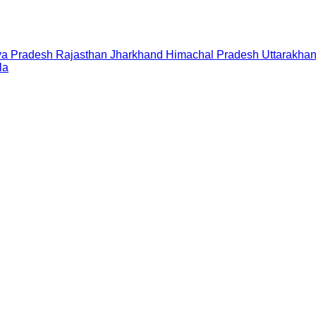
a Pradesh
Rajasthan
Jharkhand
Himachal Pradesh
Uttarakha
la