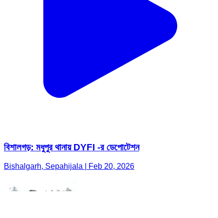
বিশালগড়: মধুপুর থানায় DYFI -র ডেপোটেশন
Bishalgarh, Sepahijala | Feb 20, 2026