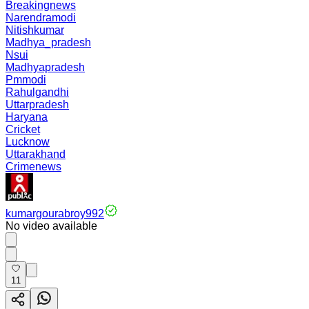
Breakingnews
Narendramodi
Nitishkumar
Madhya_pradesh
Nsui
Madhyapradesh
Pmmodi
Rahulgandhi
Uttarpradesh
Haryana
Cricket
Lucknow
Uttarakhand
Crimenews
kumargourabroy992
No video available
11