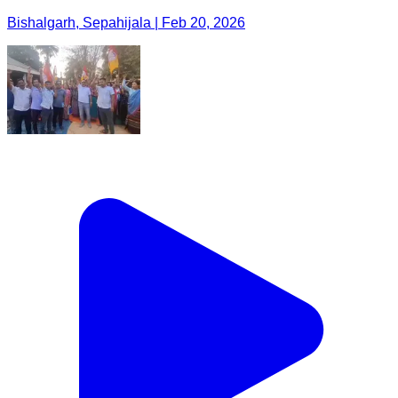
Bishalgarh, Sepahijala | Feb 20, 2026