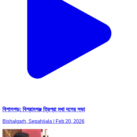
বিশালগড়: বিশ্রামগঞ্জ ত্রিপ্রা মথা দলের সভা
Bishalgarh, Sepahijala | Feb 20, 2026