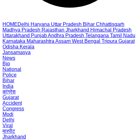
HOME
Delhi
Haryana
Uttar Pradesh
Bihar
Chhattisgarh
Madhya Pradesh
Rajasthan
Jharkhand
Himachal Pradesh
Uttarakhand
Punjab
Andhra Pradesh
Telangana
Tamil Nadu
Karnataka
Maharashtra
Assam
West Bengal
Tripura
Gujarat
Odisha
Kerala
Jansamasya
News
Bjp
National
Police
Bihar
India
कांग्रेस
Gujarat
Accident
Congress
Modi
Delhi
Viral
मारपीट
Jharkhand