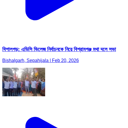
বিশালগড়: এডিসি ভিলেজ নির্বাচনকে নিয়ে বিশ্রামগঞ্জ মথা দলে সভা
Bishalgarh, Sepahijala | Feb 20, 2026