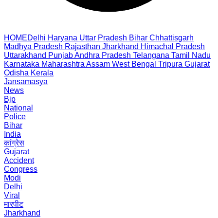
HOME
Delhi
Haryana
Uttar Pradesh
Bihar
Chhattisgarh
Madhya Pradesh
Rajasthan
Jharkhand
Himachal Pradesh
Uttarakhand
Punjab
Andhra Pradesh
Telangana
Tamil Nadu
Karnataka
Maharashtra
Assam
West Bengal
Tripura
Gujarat
Odisha
Kerala
Jansamasya
News
Bjp
National
Police
Bihar
India
कांग्रेस
Gujarat
Accident
Congress
Modi
Delhi
Viral
मारपीट
Jharkhand