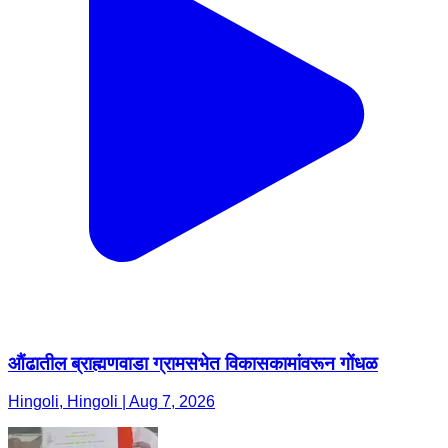
औंढातील ब्राह्मणवाडा ग्रामसभेत विकासकामांवरून गोंधळ
Hingoli, Hingoli | Aug 7, 2026