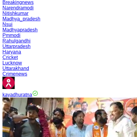
Breakingnews
Narendramodi
Nitishkumar
Madhya_pradesh
Nsui
Madhyapradesh
Pmmodi
Rahulgandhi
Uttarpradesh
Haryana
Cricket
Lucknow
Uttarakhand
Crimenews
kayadhuratna