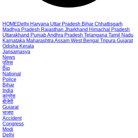
HOME
Delhi
Haryana
Uttar Pradesh
Bihar
Chhattisgarh
Madhya Pradesh
Rajasthan
Jharkhand
Himachal Pradesh
Uttarakhand
Punjab
Andhra Pradesh
Telangana
Tamil Nadu
Karnataka
Maharashtra
Assam
West Bengal
Tripura
Gujarat
Odisha
Kerala
Jansamasya
News
पुलिस
Bjp
National
Police
Bihar
India
कांग्रेस
बीजेपी
Gujarat
भाजपा
Accident
Congress
Modi
Delhi