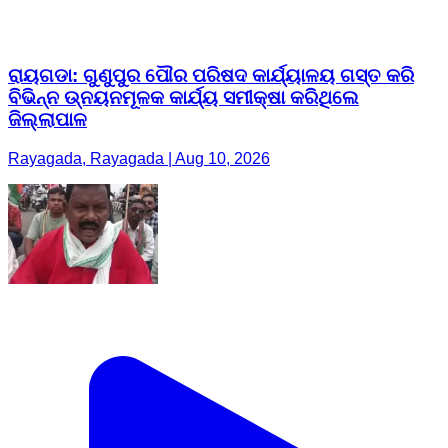
ରାୟଗଡା: ଗୁଣୁପୁର ପୌର ପରିଷଦ କାର୍ଯ୍ୟାଳୟ ଗସ୍ତ କରି
ବିଭିନ୍ନ ଉ୍ନୟନମୂଳକ କାର୍ଯ୍ୟ ସମୀକ୍ଷା କରିଥିଲେ
ଜିଲ୍ଲାପାଳ
Rayagada, Rayagada | Aug 10, 2026