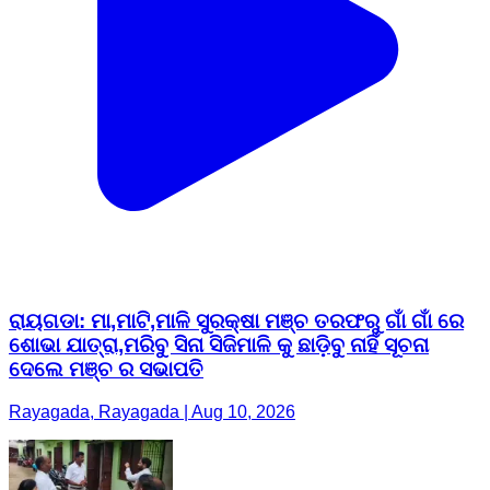
ରାୟଗଡା: ମା,ମାଟି,ମାଳି ସୁରକ୍ଷା ମଞ୍ଚ ତରଫରୁ ଗାଁ ଗାଁ ରେ
ଶୋଭା ଯାତ୍ରା,ମରିବୁ ସିନା ସିଜିମାଳି କୁ ଛାଡ଼ିବୁ ନାହିଁ ସୂଚନା
ଦେଲେ ମଞ୍ଚ ର ସଭାପତି
Rayagada, Rayagada | Aug 10, 2026