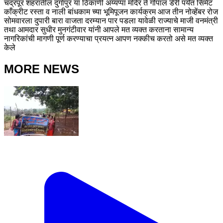
चंद्रपूर शहरातील दुर्गापुर या ठिकाणी अय्यप्पा मंदिर ते गोपाल डेरी पर्यंत सिमेंट
काँक्रीट रस्ता व नाली बांधकाम च्या भूमिपूजन कार्यक्रम आज तीन नोव्हेंबर रोज
सोमवारला दुपारी बारा वाजता दरम्यान पार पडला यावेळी राज्याचे माजी वनमंत्री
तथा आमदार सुधीर मुनगंटीवार यांनी आपले मत व्यक्त करताना सामान्य
नागरिकांची मागणी पूर्ण करण्याचा प्रयत्न आपण नक्कीच करतो असे मत व्यक्त
केले
MORE NEWS