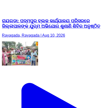
ରାୟଗଡା: ପଦ୍ମପୁର ବ୍ଲକ କାର୍ଯ୍ୟାଳୟ ପରିସରରେ
ଜିଲ୍ଲାପାଳଙ୍କ ଯୁଗ୍ମ ଅଭିଯୋଗ ଶୁଣାଣି ଶିବିର ଅନୁଷ୍ଠିତ
Rayagada, Rayagada | Aug 10, 2026