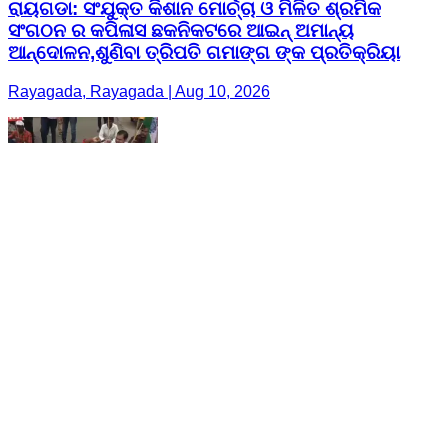
ରାୟଗଡା: ସଂଯୁକ୍ତ କିଶାନ ମୋର୍ଚ୍ଚା ଓ ମିଳିତ ଶ୍ରମିକ
ସଂଗଠନ ର କପିଳାସ ଛକନିକଟରେ ଆଇନ୍ ଅମାନ୍ୟ
ଆନ୍ଦୋଳନ,ଶୁଣିବା ତ୍ରିପତି ଗମାଙ୍ଗ ଙ୍କ ପ୍ରତିକ୍ରିୟା
Rayagada, Rayagada | Aug 10, 2026