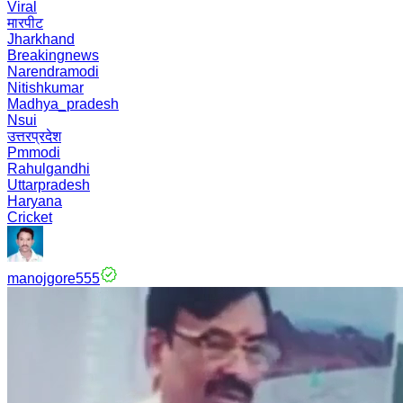
Viral
मारपीट
Jharkhand
Breakingnews
Narendramodi
Nitishkumar
Madhya_pradesh
Nsui
उत्तरप्रदेश
Pmmodi
Rahulgandhi
Uttarpradesh
Haryana
Cricket
manojgore555