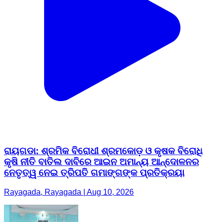
ରାୟଗଡା: ଶ୍ରମିକ ବିରୋଧୀ ଶ୍ରମକୋଡ଼ ଓ କୃଷକ ବିରୋଧି
କୃଷି ନୀତି ବାତିଲ ଦାବିରେ ଆଇନ ଅମାନ୍ୟ ଆନ୍ଦୋଳନର
ନେତୃତ୍ୱ ନେଇ ତ୍ରିପତି ଗମାଙ୍ଗଙ୍କ ପ୍ରତିକ୍ରୟା
Rayagada, Rayagada | Aug 10, 2026