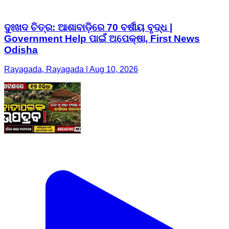
ଦୁଃଖଦ ଚିତ୍ର: ଆଶାବାଡ଼ିରେ 70 ବର୍ଷୀୟ ବୃଦ୍ଧ |
Government Help ପାଇଁ ଅପେକ୍ଷା, First News
Odisha
Rayagada, Rayagada | Aug 10, 2026