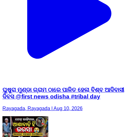
ଘୁଷୁରା ମୁଣ୍ଡା ଗ୍ରାମ ଠାରେ ପାଳିତ ହେଲା ବିଶ୍ବ ଆଦିବାସୀ
ଦିବସ @first news odisha #tribal day
Rayagada, Rayagada | Aug 10, 2026