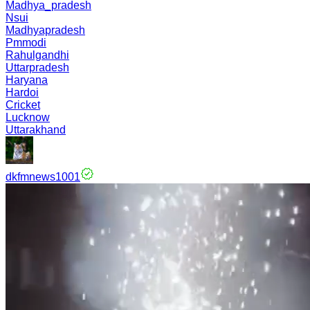
Madhya_pradesh
Nsui
Madhyapradesh
Pmmodi
Rahulgandhi
Uttarpradesh
Haryana
Hardoi
Cricket
Lucknow
Uttarakhand
dkfmnews1001