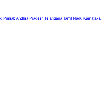
nd
Punjab
Andhra Pradesh
Telangana
Tamil Nadu
Karnataka