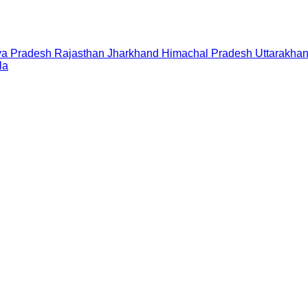
a Pradesh
Rajasthan
Jharkhand
Himachal Pradesh
Uttarakha
la