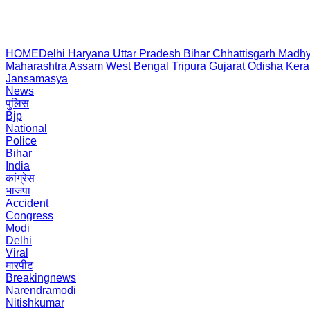
HOME
Delhi
Haryana
Uttar Pradesh
Bihar
Chhattisgarh
Madhy
Maharashtra
Assam
West Bengal
Tripura
Gujarat
Odisha
Kera
Jansamasya
News
पुलिस
Bjp
National
Police
Bihar
India
कांग्रेस
भाजपा
Accident
Congress
Modi
Delhi
Viral
मारपीट
Breakingnews
Narendramodi
Nitishkumar