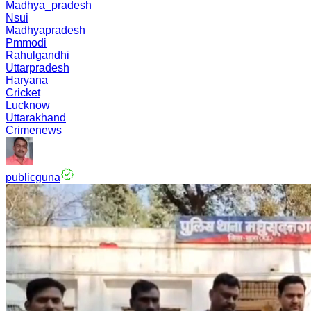
Madhya_pradesh
Nsui
Madhyapradesh
Pmmodi
Rahulgandhi
Uttarpradesh
Haryana
Cricket
Lucknow
Uttarakhand
Crimenews
publicguna