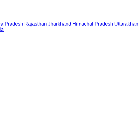
a Pradesh
Rajasthan
Jharkhand
Himachal Pradesh
Uttarakha
la