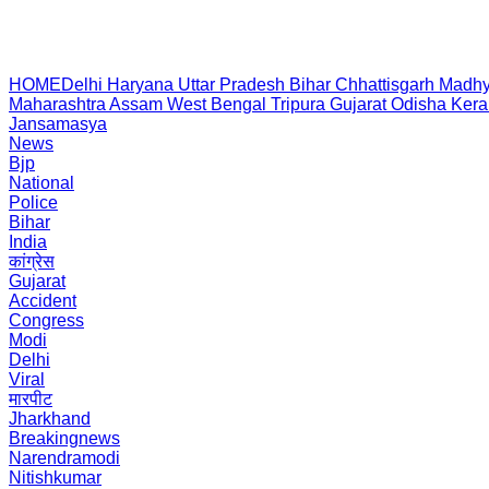
HOME
Delhi
Haryana
Uttar Pradesh
Bihar
Chhattisgarh
Madhy
Maharashtra
Assam
West Bengal
Tripura
Gujarat
Odisha
Kera
Jansamasya
News
Bjp
National
Police
Bihar
India
कांग्रेस
Gujarat
Accident
Congress
Modi
Delhi
Viral
मारपीट
Jharkhand
Breakingnews
Narendramodi
Nitishkumar