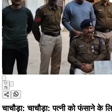
75
चाचौड़ा: चाचौड़ा: पत्नी को फंसाने के ल