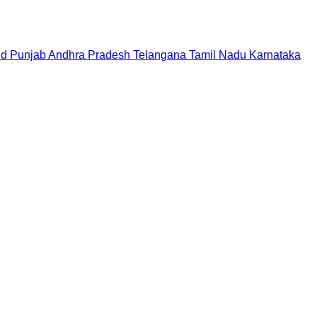
nd
Punjab
Andhra Pradesh
Telangana
Tamil Nadu
Karnataka