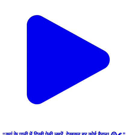
“कुएं के पानी में दिखी ऐसी लहरें, देखकर हर कोई हैरान! 😱🌊”