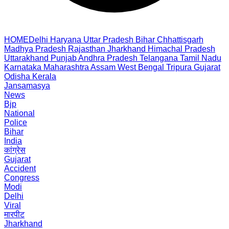
HOME
Delhi
Haryana
Uttar Pradesh
Bihar
Chhattisgarh
Madhya Pradesh
Rajasthan
Jharkhand
Himachal Pradesh
Uttarakhand
Punjab
Andhra Pradesh
Telangana
Tamil Nadu
Karnataka
Maharashtra
Assam
West Bengal
Tripura
Gujarat
Odisha
Kerala
Jansamasya
News
Bjp
National
Police
Bihar
India
कांग्रेस
Gujarat
Accident
Congress
Modi
Delhi
Viral
मारपीट
Jharkhand