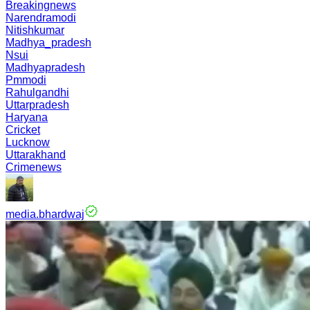
Breakingnews
Narendramodi
Nitishkumar
Madhya_pradesh
Nsui
Madhyapradesh
Pmmodi
Rahulgandhi
Uttarpradesh
Haryana
Cricket
Lucknow
Uttarakhand
Crimenews
media.bhardwaj