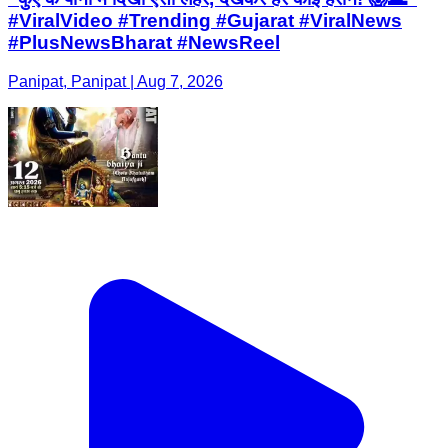
#ViralVideo #Trending #Gujarat #ViralNews
#PlusNewsBharat #NewsReel
Panipat, Panipat | Aug 7, 2026