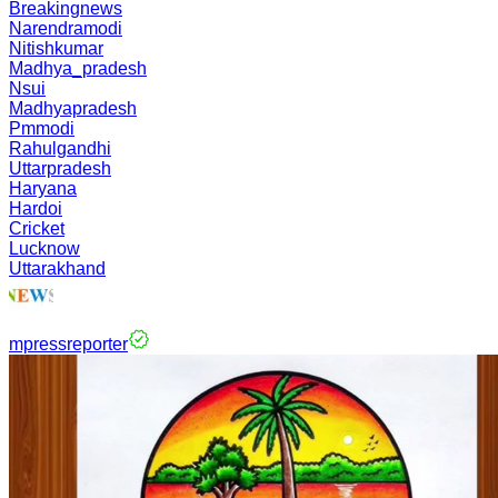
Breakingnews
Narendramodi
Nitishkumar
Madhya_pradesh
Nsui
Madhyapradesh
Pmmodi
Rahulgandhi
Uttarpradesh
Haryana
Hardoi
Cricket
Lucknow
Uttarakhand
mpressreporter