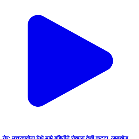
नेर: उत्तरवाढोना येथे मामे बहिणीने रोखला देशी कट्टा, लाडखेड