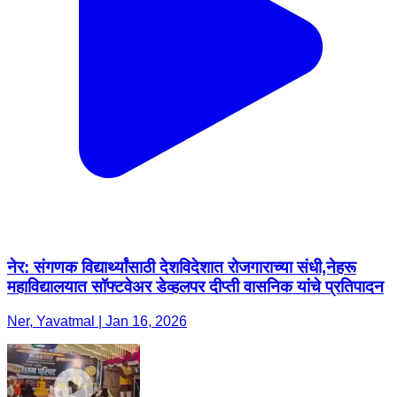
नेर: संगणक विद्यार्थ्यांसाठी देशविदेशात रोजगाराच्या संधी,नेहरू
महाविद्यालयात सॉफ्टवेअर डेव्हलपर दीप्ती वासनिक यांचे प्रतिपादन
Ner, Yavatmal | Jan 16, 2026