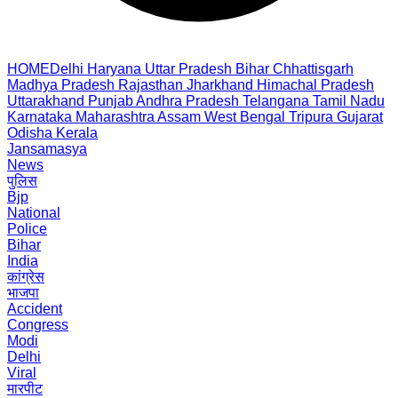
HOME
Delhi
Haryana
Uttar Pradesh
Bihar
Chhattisgarh
Madhya Pradesh
Rajasthan
Jharkhand
Himachal Pradesh
Uttarakhand
Punjab
Andhra Pradesh
Telangana
Tamil Nadu
Karnataka
Maharashtra
Assam
West Bengal
Tripura
Gujarat
Odisha
Kerala
Jansamasya
News
पुलिस
Bjp
National
Police
Bihar
India
कांग्रेस
भाजपा
Accident
Congress
Modi
Delhi
Viral
मारपीट