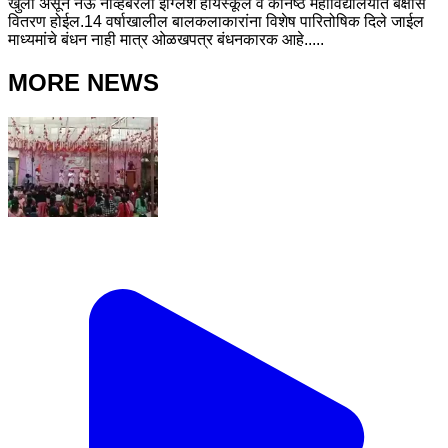
खुली असून नऊ नोव्हेंबरला इंग्लिश हायस्कूल व कनिष्ठ महाविद्यालयात बक्षीस
वितरण होईल.14 वर्षाखालील बालकलाकारांना विशेष पारितोषिक दिले जाईल
माध्यमांचे बंधन नाही मात्र ओळखपत्र बंधनकारक आहे.....
MORE NEWS