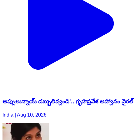
అప్పులున్నాయ్ డబ్బులివ్వండి'.. గృహప్రవేశ ఆహ్వానం వైరల్
India | Aug 10, 2026