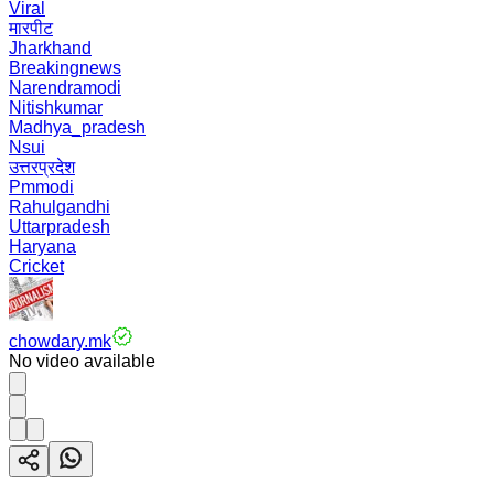
Viral
मारपीट
Jharkhand
Breakingnews
Narendramodi
Nitishkumar
Madhya_pradesh
Nsui
उत्तरप्रदेश
Pmmodi
Rahulgandhi
Uttarpradesh
Haryana
Cricket
chowdary.mk
No video available