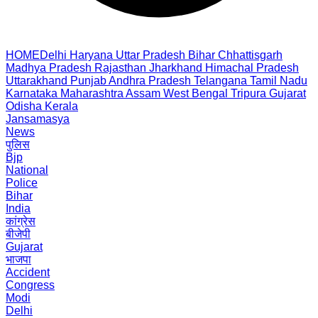
HOME
Delhi
Haryana
Uttar Pradesh
Bihar
Chhattisgarh
Madhya Pradesh
Rajasthan
Jharkhand
Himachal Pradesh
Uttarakhand
Punjab
Andhra Pradesh
Telangana
Tamil Nadu
Karnataka
Maharashtra
Assam
West Bengal
Tripura
Gujarat
Odisha
Kerala
Jansamasya
News
पुलिस
Bjp
National
Police
Bihar
India
कांग्रेस
बीजेपी
Gujarat
भाजपा
Accident
Congress
Modi
Delhi