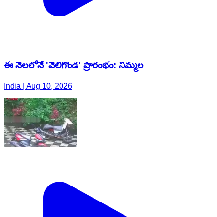
ఈ నెలలోనే 'వెలిగొండ' ప్రారంభం: నిమ్మల
India | Aug 10, 2026