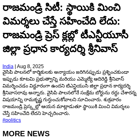
రాజమండ్రి సిటీ: స్థాయికి మించి
విమర్శలు చేస్తే సహించేది లేదు:
రాజమండ్రి ప్రెస్ క్లబ్లో టీఎన్టీయూసీ
జిల్లా ప్రధాన కార్యదర్శి శ్రీనివాస్
India
|
Aug 8, 2025
వైసిపి పాలనలో కార్మికులకు అన్యాయం జరిగినప్పుడు ప్రశ్నించకుండా
ఇప్పుడు కూటమి ప్రభుత్వాన్ని మరియు ఎమ్మెల్యే ఆదిరెడ్డి శ్రీనివాస్
విమర్శించడం విడ్డూరంగా ఉందని టిఎన్టియుసి జిల్లా ప్రధాన కార్యదర్శి
శ్రీనివాసరావు అన్నారు. వైసిపి పాలనలోనే సంక్షేమ బోర్డును రద్దు చేశారన్న
విషయాన్ని రామకృష్ణ గుర్తుంచుకోవాలని సూచించారు. శుక్రవారం
రాజమండ్రి ప్రెస్క్లబ్లో ఆయన మాట్లాడుతూ స్థాయికి మించి విమర్శలు
చేస్తే సహించేది లేదని హెచ్చరించారు.
#
politics
MORE NEWS