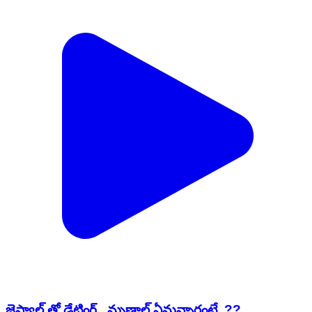
జైస్వాల్ తో డేటింగ్.. మృణాల్ ఏమన్నారంటే..??