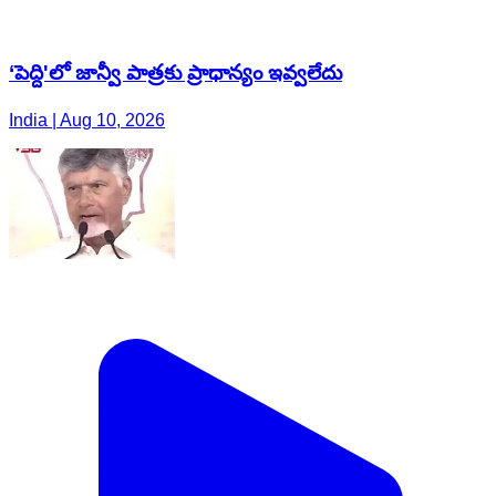
‘పెద్ది'లో జాన్వీ పాత్రకు ప్రాధాన్యం ఇవ్వలేదు
India | Aug 10, 2026