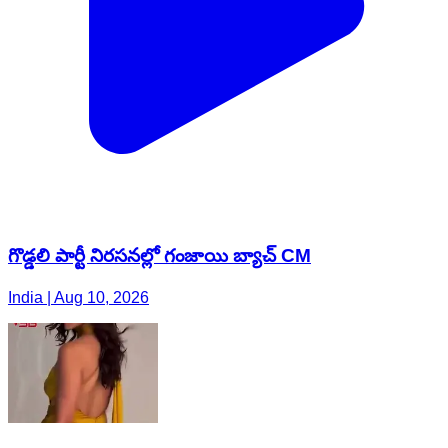
గొడ్డలి పార్టీ నిరసనల్లో గంజాయి బ్యాచ్ CM
India | Aug 10, 2026