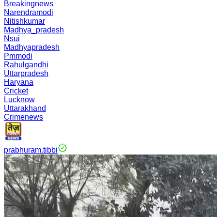
Breakingnews
Narendramodi
Nitishkumar
Madhya_pradesh
Nsui
Madhyapradesh
Pmmodi
Rahulgandhi
Uttarpradesh
Haryana
Cricket
Lucknow
Uttarakhand
Crimenews
prabhuram.tibbi