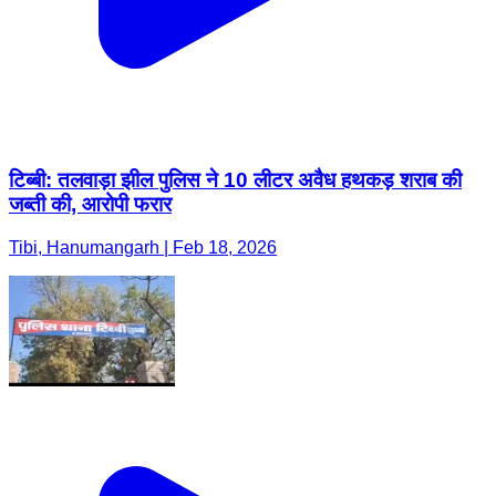
टिब्बी: तलवाड़ा झील पुलिस ने 10 लीटर अवैध हथकड़ शराब की
जब्ती की, आरोपी फरार
Tibi, Hanumangarh | Feb 18, 2026