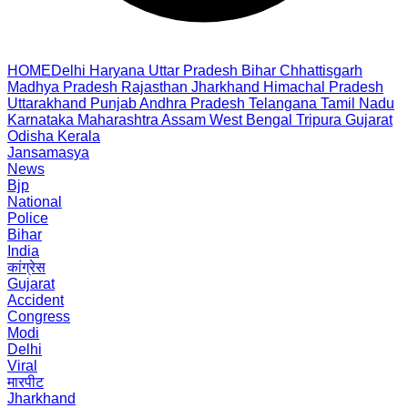
HOME
Delhi
Haryana
Uttar Pradesh
Bihar
Chhattisgarh
Madhya Pradesh
Rajasthan
Jharkhand
Himachal Pradesh
Uttarakhand
Punjab
Andhra Pradesh
Telangana
Tamil Nadu
Karnataka
Maharashtra
Assam
West Bengal
Tripura
Gujarat
Odisha
Kerala
Jansamasya
News
Bjp
National
Police
Bihar
India
कांग्रेस
Gujarat
Accident
Congress
Modi
Delhi
Viral
मारपीट
Jharkhand