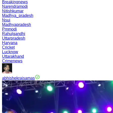
Breakingnews
Narendramodi
Nitishkumar
Madhya_pradesh
Nsui
Madhyapradesh
Pmmodi
Rahulgandhi
Uttarpradesh
Haryana
Cricket
Lucknow
Uttarakhand
Crimenews
abhishekrajsamas