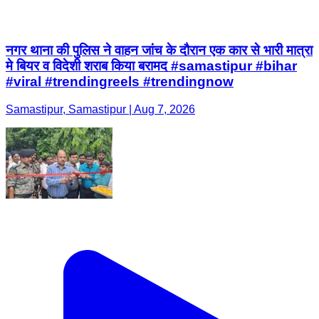
नगर थाना की पुलिस ने वाहन जांच के दौरान एक कार से भारी मात्रा
मे बियर व विदेशी शराब किया बरामद #samastipur #bihar
#viral #trendingreels #trendingnow
Samastipur, Samastipur | Aug 7, 2026