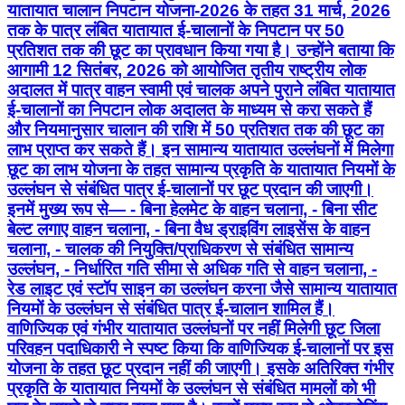
यातायात चालान निपटान योजना-2026 के तहत 31 मार्च, 2026
तक के पात्र लंबित यातायात ई-चालानों के निपटान पर 50
प्रतिशत तक की छूट का प्रावधान किया गया है। उन्होंने बताया कि
आगामी 12 सितंबर, 2026 को आयोजित तृतीय राष्ट्रीय लोक
अदालत में पात्र वाहन स्वामी एवं चालक अपने पुराने लंबित यातायात
ई-चालानों का निपटान लोक अदालत के माध्यम से करा सकते हैं
और नियमानुसार चालान की राशि में 50 प्रतिशत तक की छूट का
लाभ प्राप्त कर सकते हैं। इन सामान्य यातायात उल्लंघनों में मिलेगा
छूट का लाभ योजना के तहत सामान्य प्रकृति के यातायात नियमों के
उल्लंघन से संबंधित पात्र ई-चालानों पर छूट प्रदान की जाएगी।
इनमें मुख्य रूप से— - बिना हेलमेट के वाहन चलाना, - बिना सीट
बेल्ट लगाए वाहन चलाना, - बिना वैध ड्राइविंग लाइसेंस के वाहन
चलाना, - चालक की नियुक्ति/प्राधिकरण से संबंधित सामान्य
उल्लंघन, - निर्धारित गति सीमा से अधिक गति से वाहन चलाना, -
रेड लाइट एवं स्टॉप साइन का उल्लंघन करना जैसे सामान्य यातायात
नियमों के उल्लंघन से संबंधित पात्र ई-चालान शामिल हैं।
वाणिज्यिक एवं गंभीर यातायात उल्लंघनों पर नहीं मिलेगी छूट जिला
परिवहन पदाधिकारी ने स्पष्ट किया कि वाणिज्यिक ई-चालानों पर इस
योजना के तहत छूट प्रदान नहीं की जाएगी। इसके अतिरिक्त गंभीर
प्रकृति के यातायात नियमों के उल्लंघन से संबंधित मामलों को भी