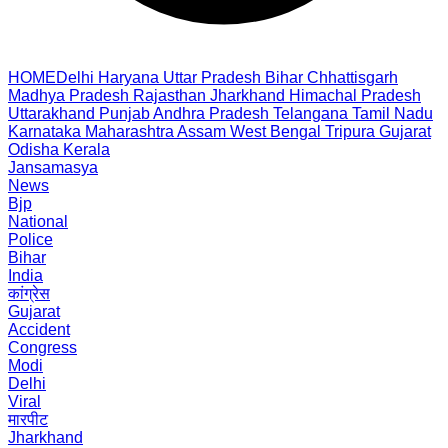
HOME
Delhi
Haryana
Uttar Pradesh
Bihar
Chhattisgarh
Madhya Pradesh
Rajasthan
Jharkhand
Himachal Pradesh
Uttarakhand
Punjab
Andhra Pradesh
Telangana
Tamil Nadu
Karnataka
Maharashtra
Assam
West Bengal
Tripura
Gujarat
Odisha
Kerala
Jansamasya
News
Bjp
National
Police
Bihar
India
कांग्रेस
Gujarat
Accident
Congress
Modi
Delhi
Viral
मारपीट
Jharkhand