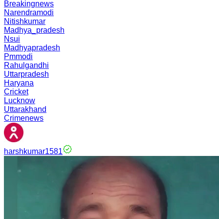
Breakingnews
Narendramodi
Nitishkumar
Madhya_pradesh
Nsui
Madhyapradesh
Pmmodi
Rahulgandhi
Uttarpradesh
Haryana
Cricket
Lucknow
Uttarakhand
Crimenews
harshkumar1581