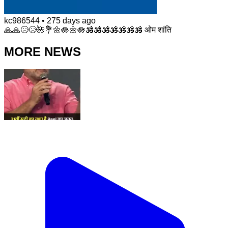
kc986544
•
275 days ago
🙏🙏😥😥🌺💐🌼🪷🌼🪷🕉🕉🕉🕉🕉🕉🕉 ओम शांति
MORE NEWS