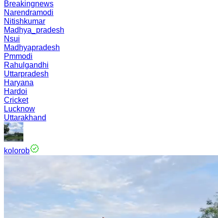
Breakingnews
Narendramodi
Nitishkumar
Madhya_pradesh
Nsui
Madhyapradesh
Pmmodi
Rahulgandhi
Uttarpradesh
Haryana
Hardoi
Cricket
Lucknow
Uttarakhand
kolorob