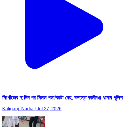
নিখোঁজের দু'দিন পর মিলল গলা/কাটা দেহ, তদন্তে কালীগঞ্জ থানার পুলিশ
Kaliganj, Nadia | Jul 27, 2026