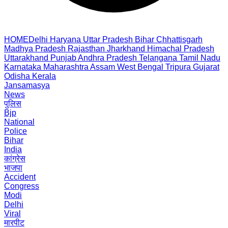
HOME
Delhi
Haryana
Uttar Pradesh
Bihar
Chhattisgarh
Madhya Pradesh
Rajasthan
Jharkhand
Himachal Pradesh
Uttarakhand
Punjab
Andhra Pradesh
Telangana
Tamil Nadu
Karnataka
Maharashtra
Assam
West Bengal
Tripura
Gujarat
Odisha
Kerala
Jansamasya
News
पुलिस
Bjp
National
Police
Bihar
India
कांग्रेस
भाजपा
Accident
Congress
Modi
Delhi
Viral
मारपीट