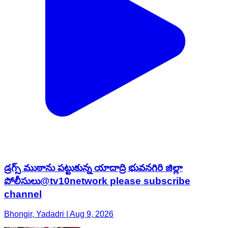
డ్రగ్స్ ముఠాను పట్టుకున్న యాదాద్రి భువనగిరి జిల్లా
పోలీసులు@tv10network please subscribe
channel
Bhongir, Yadadri | Aug 9, 2026