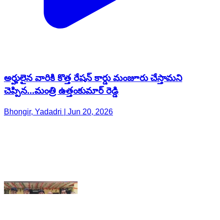
అర్హులైన వారికి కొత్త రేషన్ కార్డు మంజూరు చేస్తామని
చెప్పిన...మంత్రి ఉత్తంకుమార్ రెడ్డి
Bhongir, Yadadri | Jun 20, 2026