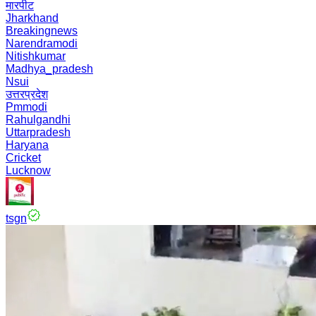
मारपीट
Jharkhand
Breakingnews
Narendramodi
Nitishkumar
Madhya_pradesh
Nsui
उत्तरप्रदेश
Pmmodi
Rahulgandhi
Uttarpradesh
Haryana
Cricket
Lucknow
tsgn