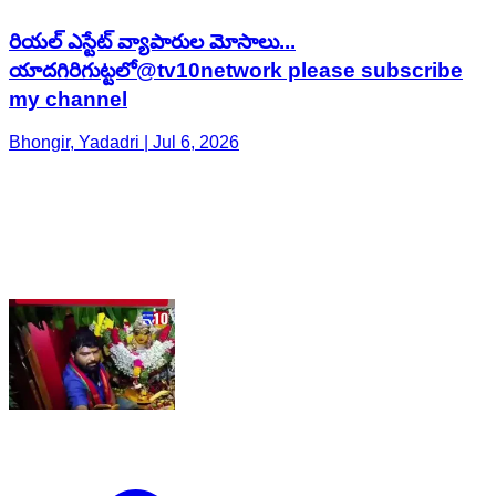
రియల్ ఎస్టేట్ వ్యాపారుల మోసాలు...
యాదగిరిగుట్టలో@tv10network please subscribe
my channel
Bhongir, Yadadri | Jul 6, 2026