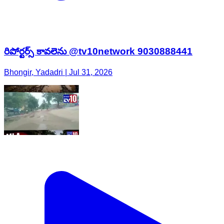
రిపోర్టర్స్ కావలెను @tv10network 9030888441
Bhongir, Yadadri | Jul 31, 2026