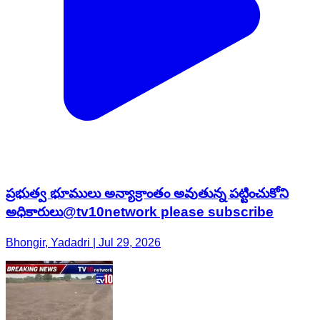
ప్రభుత్వ భూములు అన్యాక్రాంతం అవుతున్న పట్టించుకోని
అధికారులు@tv10network please subscribe
Bhongir, Yadadri | Jul 29, 2026