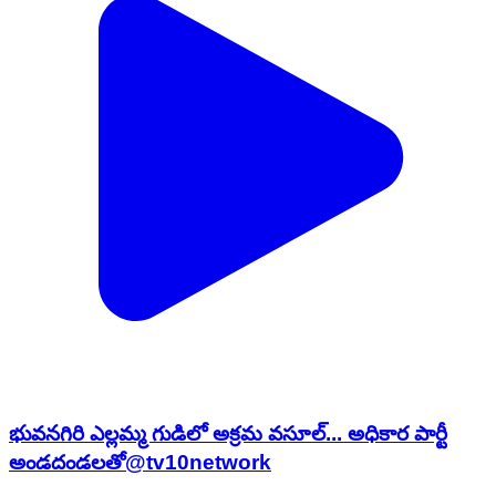
భువనగిరి ఎల్లమ్మ గుడిలో అక్రమ వసూల్... అధికార పార్టీ
అండదండలతో@tv10network
Bhongir, Yadadri | Jun 23, 2026