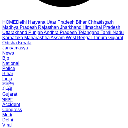
HOME
Delhi
Haryana
Uttar Pradesh
Bihar
Chhattisgarh
Madhya Pradesh
Rajasthan
Jharkhand
Himachal Pradesh
Uttarakhand
Punjab
Andhra Pradesh
Telangana
Tamil Nadu
Karnataka
Maharashtra
Assam
West Bengal
Tripura
Gujarat
Odisha
Kerala
Jansamasya
News
Bjp
National
Police
Bihar
India
कांग्रेस
बीजेपी
Gujarat
भाजपा
Accident
Congress
Modi
Delhi
Viral