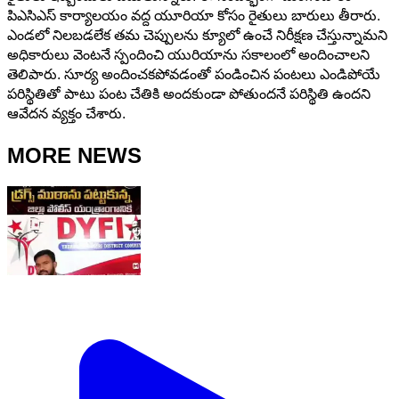
పిఎసిఎస్ కార్యాలయం వద్ద యూరియా కోసం రైతులు బారులు తీరారు.
ఎండలో నిలబడలేక తమ చెప్పులను క్యూలో ఉంచే నిరీక్షణ చేస్తున్నామని
అధికారులు వెంటనే స్పందించి యురియాను సకాలంలో అందించాలని
తెలిపారు. సూర్య అందించకపోవడంతో పండించిన పంటలు ఎండిపోయే
పరిస్థితితో పాటు పంట చేతికి అందకుండా పోతుందనే పరిస్థితి ఉందని
ఆవేదన వ్యక్తం చేశారు.
MORE NEWS