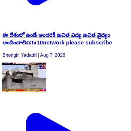
ఈ దేశంలో ఉండే అందరికీ ఉచిత విద్య ఉచిత వైద్యం
అందించాలి@tv10network please subscribe
Bhongir, Yadadri | Aug 7, 2026