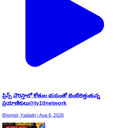
ప్రిన్స్ చౌరస్తాలో కోతుల భయంతో బెంబేలెత్తుతున్న
ప్రయాణికులు@tv10network
Bhongir, Yadadri | Aug 6, 2026