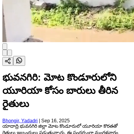
భువనగిరి: మోట కొండూరులోని
యూరియా కోసం బారులు తీరిన
రైతులు
Bhongir, Yadadri
|
Sep 16, 2025
యాదాద్రి భువనగిరి జిల్లా మోట కొండూరులో యూరియా కొరతతో
రైతులు ఇబ్బందులు పడుతున్నారు. ఈ సందర్భంగా మంగళవారం