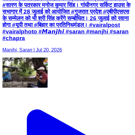
#सारण के पत्रकार मनोज कुमार सिंह। गांधीनगर सर्किट हाउस के
सभागार में 28 जुलाई को आयोजित #गुजरात प्रदेश #एबीपीएसएस
के सम्मेलन को भी श्री सिंह करेंगे सम्बोधित। 26 जुलाई को रवाना
होगा #यूपी तथा #बिहार का प्रतिनिधमंडल। #vairalpost
#vairalphoto #𝙈𝙖𝙣𝙟𝙝𝙞 #saran #manjhi #saran
#chapra
Manjhi, Saran | Jul 20, 2026