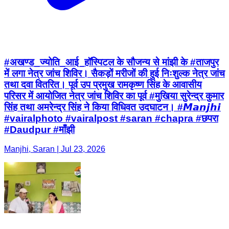
#अखण्ड_ज्योति_आई_हॉस्पिटल के सौजन्य से मांझी के #ताजपुर
में लगा नेत्र जांच शिविर। सैकड़ों मरीजों की हुई निःशुल्क नेत्र जांच
तथा दवा वितरित। पूर्व उप प्रमुख रामकृष्ण सिंह के आवासीय
परिसर में आयोजित नेत्र जांच शिविर का पूर्व #मुखिया सुरेन्द्र कुमार
सिंह तथा अमरेन्द्र सिंह ने किया विधिवत उदघाटन। #𝙈𝙖𝙣𝙟𝙝𝙞
#vairalphoto #vairalpost #saran #chapra #छपरा
#Daudpur #माँझी
Manjhi, Saran | Jul 23, 2026