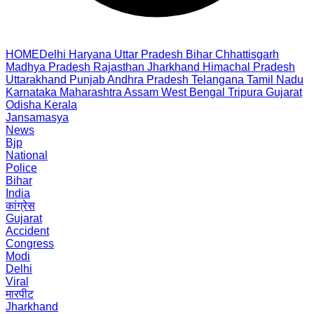
HOME
Delhi
Haryana
Uttar Pradesh
Bihar
Chhattisgarh
Madhya Pradesh
Rajasthan
Jharkhand
Himachal Pradesh
Uttarakhand
Punjab
Andhra Pradesh
Telangana
Tamil Nadu
Karnataka
Maharashtra
Assam
West Bengal
Tripura
Gujarat
Odisha
Kerala
Jansamasya
News
Bjp
National
Police
Bihar
India
कांग्रेस
Gujarat
Accident
Congress
Modi
Delhi
Viral
मारपीट
Jharkhand