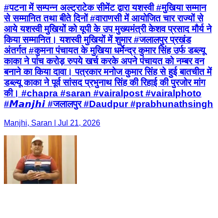
#पटना में सम्पन्न अल्ट्राटेक सीमेंट द्वारा यशस्वी #मुखिया सम्मान
से सम्मानित तथा बीते दिनों #वाराणसी में आयोजित चार राज्यों से
आये यशस्वी मुखियों को यूपी के उप मुख्यमंत्री केशव प्रसाद मौर्य ने
किया सम्मानित। यशस्वी मुखियों में शुमार #जलालपुर प्रखंड
अंतर्गत #कुमना पंचायत के मुखिया धर्मेन्द्र कुमार सिंह उर्फ डब्ल्यू
काका ने पांच करोड़ रुपये खर्च करके अपने पंचायत को नम्बर वन
बनाने का किया दावा। पत्रकार मनोज कुमार सिंह से हुई बातचीत में
डब्ल्यू काका ने पूर्व सांसद प्रभुनाथ सिंह की रिहाई की पुरजोर मांग
की। #chapra #saran #vairalpost #vairalphoto
#𝙈𝙖𝙣𝙟𝙝𝙞 #जलालपुर #Daudpur #prabhunathsingh
Manjhi, Saran | Jul 21, 2026