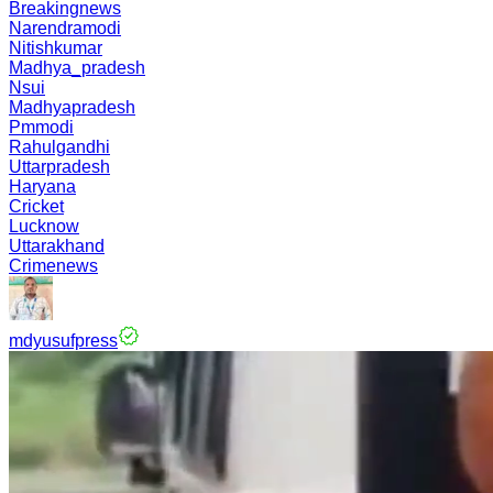
Breakingnews
Narendramodi
Nitishkumar
Madhya_pradesh
Nsui
Madhyapradesh
Pmmodi
Rahulgandhi
Uttarpradesh
Haryana
Cricket
Lucknow
Uttarakhand
Crimenews
mdyusufpress