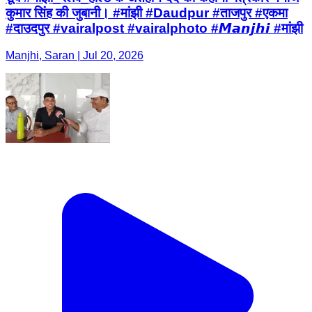
कुमार सिंह की जुबानी। #मांझी #Daudpur #ताजपुर #एकमा
#दाउदपुर #vairalpost #vairalphoto #𝙈𝙖𝙣𝙟𝙝𝙞 #मांझी
Manjhi, Saran | Jul 20, 2026