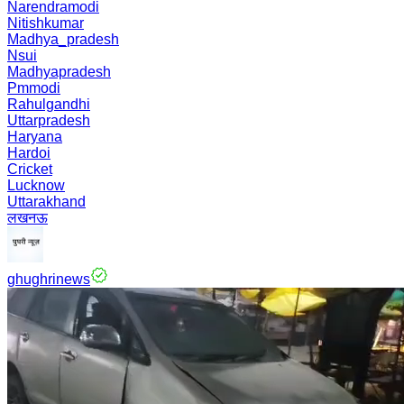
Narendramodi
Nitishkumar
Madhya_pradesh
Nsui
Madhyapradesh
Pmmodi
Rahulgandhi
Uttarpradesh
Haryana
Hardoi
Cricket
Lucknow
Uttarakhand
लखनऊ
ghughrinews