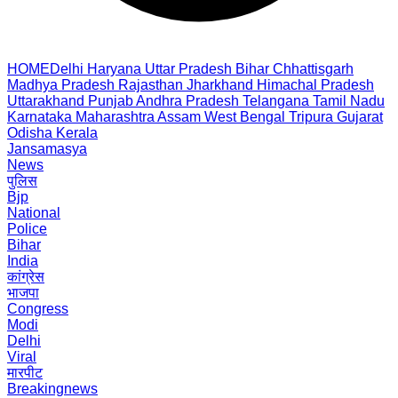
HOME
Delhi
Haryana
Uttar Pradesh
Bihar
Chhattisgarh
Madhya Pradesh
Rajasthan
Jharkhand
Himachal Pradesh
Uttarakhand
Punjab
Andhra Pradesh
Telangana
Tamil Nadu
Karnataka
Maharashtra
Assam
West Bengal
Tripura
Gujarat
Odisha
Kerala
Jansamasya
News
पुलिस
Bjp
National
Police
Bihar
India
कांग्रेस
भाजपा
Congress
Modi
Delhi
Viral
मारपीट
Breakingnews