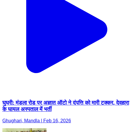
घुघरी: मंडला रोड पर अज्ञात ऑटो ने दंपत्ति को मारी टक्कर, देवहारा
के घायल अस्पताल में भर्ती
Ghughari, Mandla | Feb 16, 2026