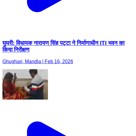
घुघरी: विधायक नारायण सिंह पट्टा ने निर्माणाधीन ITI भवन का
किया निरीक्षण
Ghughari, Mandla | Feb 16, 2026