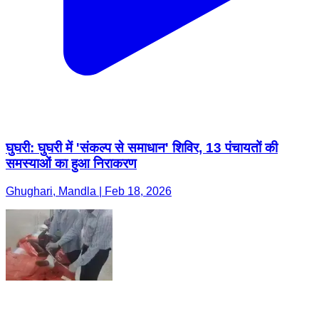
घुघरी: घुघरी में 'संकल्प से समाधान' शिविर, 13 पंचायतों की
समस्याओं का हुआ निराकरण
Ghughari, Mandla | Feb 18, 2026