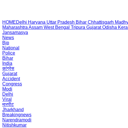
HOME
Delhi
Haryana
Uttar Pradesh
Bihar
Chhattisgarh
Madhy
Maharashtra
Assam
West Bengal
Tripura
Gujarat
Odisha
Kera
Jansamasya
News
Bjp
National
Police
Bihar
India
कांग्रेस
Gujarat
Accident
Congress
Modi
Delhi
Viral
मारपीट
Jharkhand
Breakingnews
Narendramodi
Nitishkumar