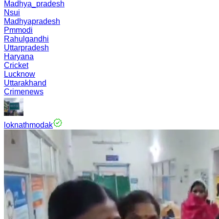
Madhya_pradesh
Nsui
Madhyapradesh
Pmmodi
Rahulgandhi
Uttarpradesh
Haryana
Cricket
Lucknow
Uttarakhand
Crimenews
loknathmodak