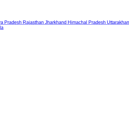
a Pradesh
Rajasthan
Jharkhand
Himachal Pradesh
Uttarakha
la