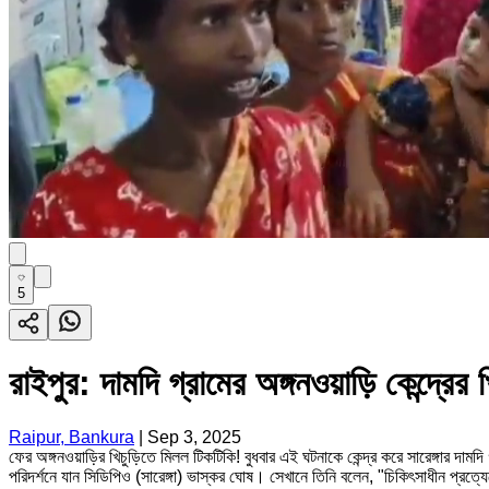
5
রাইপুর: দামদি গ্রামের অঙ্গনওয়াড়ি কেন্দ্র
Raipur, Bankura
|
Sep 3, 2025
ফের অঙ্গনওয়াড়ির খিচুড়িতে মিলল টিকটিকি! বুধবার এই ঘটনাকে কেন্দ্র করে সারেঙ্গার দাম
পরিদর্শনে যান সিডিপিও (সারেঙ্গা) ভাস্কর ঘোষ। সেখানে তিনি বলেন, "চিকিৎসাধীন প্রত