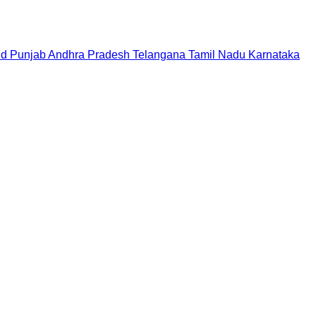
nd
Punjab
Andhra Pradesh
Telangana
Tamil Nadu
Karnataka