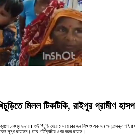
ের খিচুড়িতে মিলল টিকটিকি, রাইপুর গ্রামীণ হ
দি গ্রামে চাঞ্চল্য ছড়ায়। ওই খিঁচুড়ি খেয়ে ফেলায় চার জন শিশু ও এক জন অন্তঃসত্ত্বা ম
্যেকেই সুস্থ রয়েছেন। তবে পরিস্থিতির ওপর নজর রয়েছে।