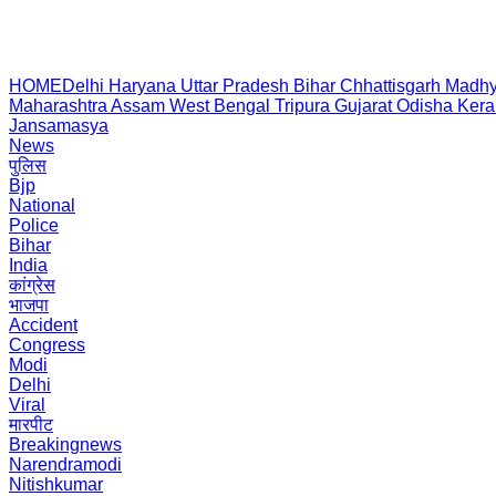
HOME
Delhi
Haryana
Uttar Pradesh
Bihar
Chhattisgarh
Madhy
Maharashtra
Assam
West Bengal
Tripura
Gujarat
Odisha
Kera
Jansamasya
News
पुलिस
Bjp
National
Police
Bihar
India
कांग्रेस
भाजपा
Accident
Congress
Modi
Delhi
Viral
मारपीट
Breakingnews
Narendramodi
Nitishkumar