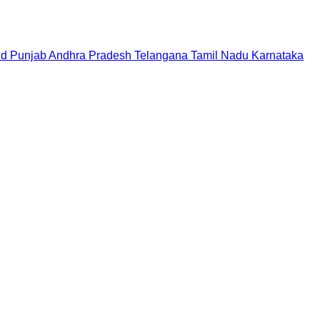
nd
Punjab
Andhra Pradesh
Telangana
Tamil Nadu
Karnataka