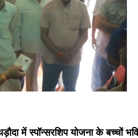
थड़ौदा में स्पॉन्सरशिप योजना के बच्चों भ