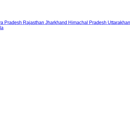
a Pradesh
Rajasthan
Jharkhand
Himachal Pradesh
Uttarakha
la