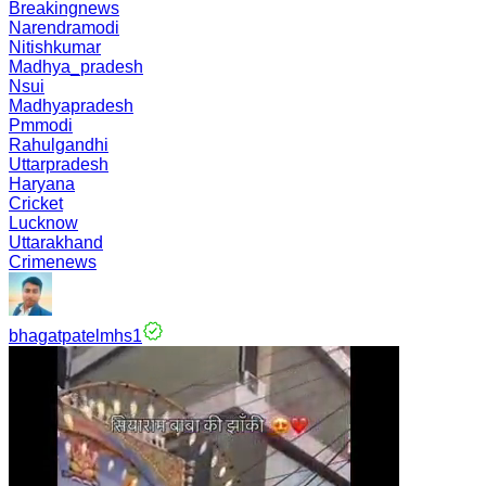
Breakingnews
Narendramodi
Nitishkumar
Madhya_pradesh
Nsui
Madhyapradesh
Pmmodi
Rahulgandhi
Uttarpradesh
Haryana
Cricket
Lucknow
Uttarakhand
Crimenews
bhagatpatelmhs1