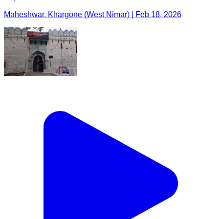
Maheshwar, Khargone (West Nimar) | Feb 18, 2026