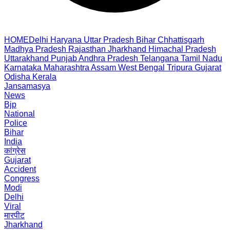
HOME
Delhi
Haryana
Uttar Pradesh
Bihar
Chhattisgarh
Madhya Pradesh
Rajasthan
Jharkhand
Himachal Pradesh
Uttarakhand
Punjab
Andhra Pradesh
Telangana
Tamil Nadu
Karnataka
Maharashtra
Assam
West Bengal
Tripura
Gujarat
Odisha
Kerala
Jansamasya
News
Bjp
National
Police
Bihar
India
कांग्रेस
Gujarat
Accident
Congress
Modi
Delhi
Viral
मारपीट
Jharkhand