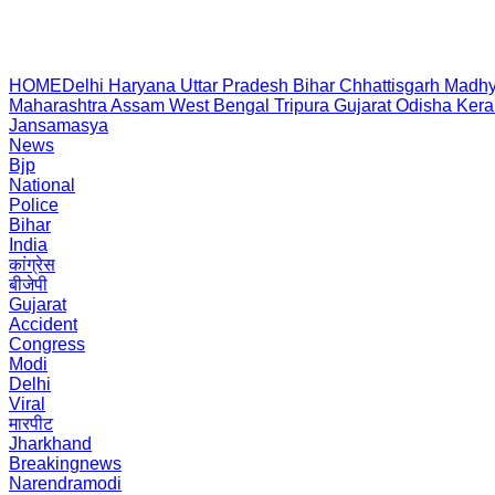
HOME
Delhi
Haryana
Uttar Pradesh
Bihar
Chhattisgarh
Madhy
Maharashtra
Assam
West Bengal
Tripura
Gujarat
Odisha
Kera
Jansamasya
News
Bjp
National
Police
Bihar
India
कांग्रेस
बीजेपी
Gujarat
Accident
Congress
Modi
Delhi
Viral
मारपीट
Jharkhand
Breakingnews
Narendramodi