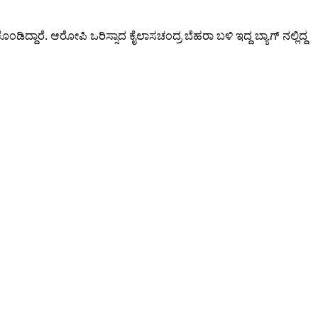
ಿದ್ದಾರೆ. ಆರೋಪಿ ಒರಿಸ್ಸಾದ ಕೈಲಾಸಚಂದ್ರ ಬೆಹರಾ ಬಳಿ ಇದ್ದ ಬ್ಯಾಗ್ ನಲ್ಲಿದ್ದ