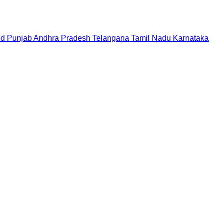
nd
Punjab
Andhra Pradesh
Telangana
Tamil Nadu
Karnataka