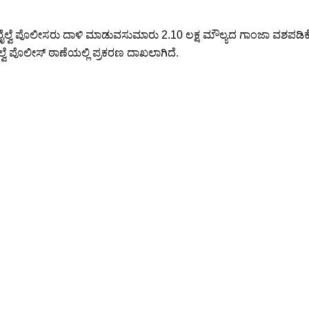
ೆಗೆ ರೈಲ್ವೆ ಪೊಲೀಸರು ದಾಳಿ ಮಾಡುವಸುಮಾರು 2.10 ಲಕ್ಷ ಮೌಲ್ಯದ ಗಾಂಜಾ ವಶಪಡಿಕೊಂಡ
ರೈಲ್ವೆ ಪೊಲೀಸ್ ಠಾಣೆಯಲ್ಲಿ ಪ್ರಕರಣ ದಾಖಲಾಗಿದೆ.