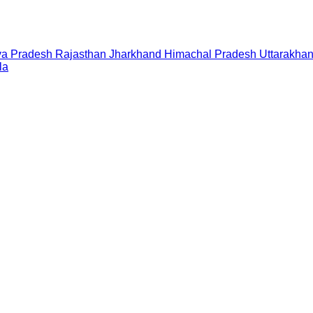
a Pradesh
Rajasthan
Jharkhand
Himachal Pradesh
Uttarakha
la