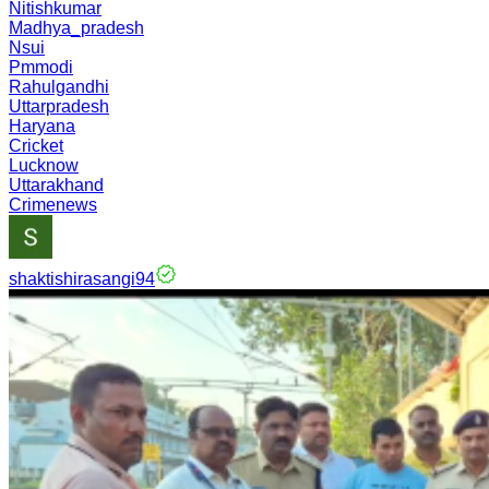
Nitishkumar
Madhya_pradesh
Nsui
Pmmodi
Rahulgandhi
Uttarpradesh
Haryana
Cricket
Lucknow
Uttarakhand
Crimenews
shaktishirasangi94