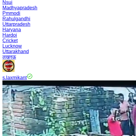
Nsui
Madhyapradesh
Pmmodi
Rahulgandhi
Uttarpradesh
Haryana
Hardoi
Cricket
Lucknow
Uttarakhand
लखनऊ
s.laxmikant