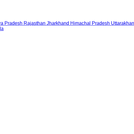
a Pradesh
Rajasthan
Jharkhand
Himachal Pradesh
Uttarakha
la