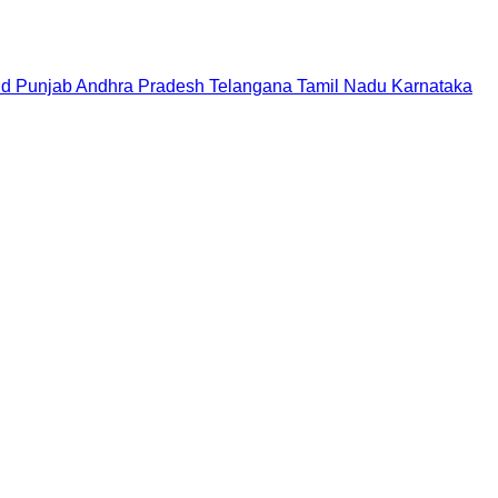
nd
Punjab
Andhra Pradesh
Telangana
Tamil Nadu
Karnataka