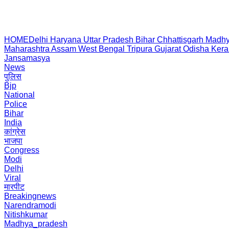
HOME
Delhi
Haryana
Uttar Pradesh
Bihar
Chhattisgarh
Madhy
Maharashtra
Assam
West Bengal
Tripura
Gujarat
Odisha
Kera
Jansamasya
News
पुलिस
Bjp
National
Police
Bihar
India
कांग्रेस
भाजपा
Congress
Modi
Delhi
Viral
मारपीट
Breakingnews
Narendramodi
Nitishkumar
Madhya_pradesh