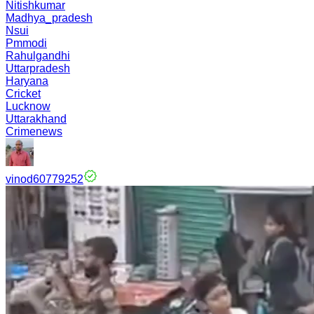
Nitishkumar
Madhya_pradesh
Nsui
Pmmodi
Rahulgandhi
Uttarpradesh
Haryana
Cricket
Lucknow
Uttarakhand
Crimenews
vinod60779252