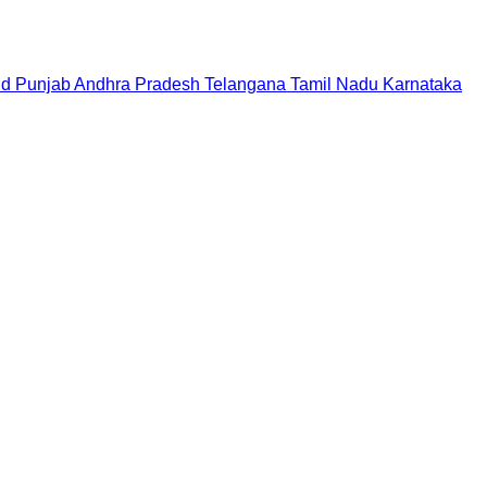
nd
Punjab
Andhra Pradesh
Telangana
Tamil Nadu
Karnataka