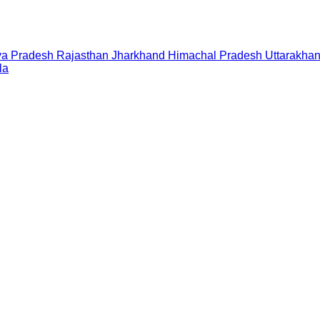
a Pradesh
Rajasthan
Jharkhand
Himachal Pradesh
Uttarakha
la