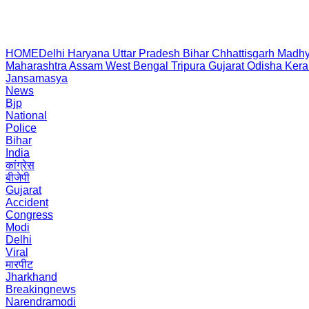
HOME
Delhi
Haryana
Uttar Pradesh
Bihar
Chhattisgarh
Madhy
Maharashtra
Assam
West Bengal
Tripura
Gujarat
Odisha
Kera
Jansamasya
News
Bjp
National
Police
Bihar
India
कांग्रेस
बीजेपी
Gujarat
Accident
Congress
Modi
Delhi
Viral
मारपीट
Jharkhand
Breakingnews
Narendramodi