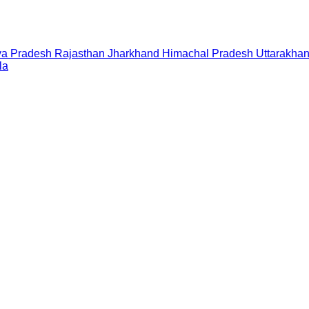
a Pradesh
Rajasthan
Jharkhand
Himachal Pradesh
Uttarakha
la