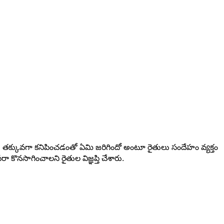
అతి తక్కువగా కనిపించడంతో ఏమి జరిగిందో అంటూ రైతులు సందేహం వ్యక్తం
ా కొనసాగించాలని రైతుల విజ్ఞప్తి చేశారు.