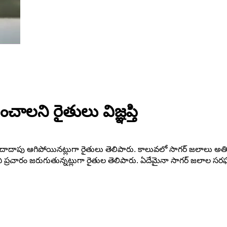
ాలని రైతులు విజ్ఞప్తి
్రవాహం దాదాపు ఆగిపోయినట్లుగా రైతులు తెలిపారు. కాలువలో సాగర్ జలాలు 
ారని ప్రచారం జరుగుతున్నట్లుగా రైతుల తెలిపారు. ఏదేమైనా సాగర్ జలాల సరఫర