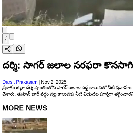
1
దర్శి: సాగర్ జలాల సరఫరా కొనసాగించ
Darsi, Prakasam
|
Nov 2, 2025
ప్రకాశం జిల్లా దర్శి ప్రాంతంలోని సాగర్ జలాల పెద్ద కాలువలో నీటి ప
చేశారు. తుపాన్ భారీ వర్షం వల్ల కాలువకు నీటి విడుదల పూర్తిగా తగ్గించ
MORE NEWS