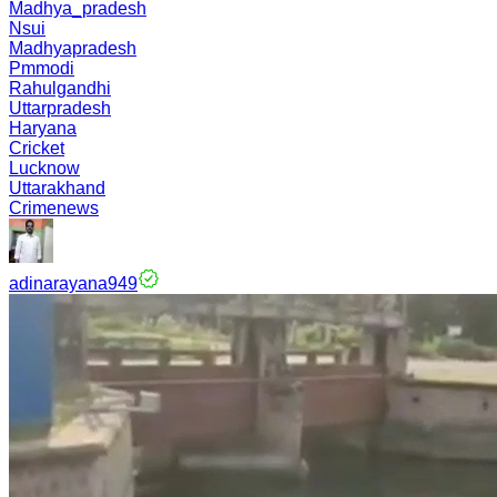
Madhya_pradesh
Nsui
Madhyapradesh
Pmmodi
Rahulgandhi
Uttarpradesh
Haryana
Cricket
Lucknow
Uttarakhand
Crimenews
adinarayana949