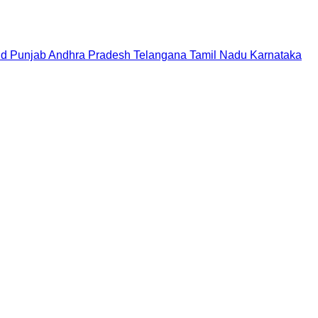
nd
Punjab
Andhra Pradesh
Telangana
Tamil Nadu
Karnataka