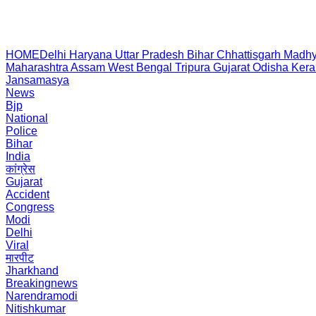
HOME
Delhi
Haryana
Uttar Pradesh
Bihar
Chhattisgarh
Madhy
Maharashtra
Assam
West Bengal
Tripura
Gujarat
Odisha
Kera
Jansamasya
News
Bjp
National
Police
Bihar
India
कांग्रेस
Gujarat
Accident
Congress
Modi
Delhi
Viral
मारपीट
Jharkhand
Breakingnews
Narendramodi
Nitishkumar