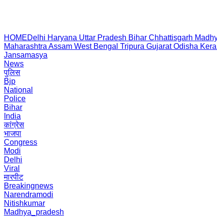
HOME
Delhi
Haryana
Uttar Pradesh
Bihar
Chhattisgarh
Madhy
Maharashtra
Assam
West Bengal
Tripura
Gujarat
Odisha
Kera
Jansamasya
News
पुलिस
Bjp
National
Police
Bihar
India
कांग्रेस
भाजपा
Congress
Modi
Delhi
Viral
मारपीट
Breakingnews
Narendramodi
Nitishkumar
Madhya_pradesh