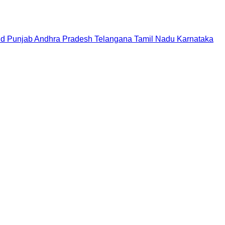
nd
Punjab
Andhra Pradesh
Telangana
Tamil Nadu
Karnataka