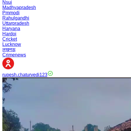
Nsui
Madhyapradesh
Pmmodi
Rahulgandhi
Uttarpradesh
Haryana
Hardoi
Cricket
Lucknow
लखनऊ
Crimenews
rupesh.chaturvedi123