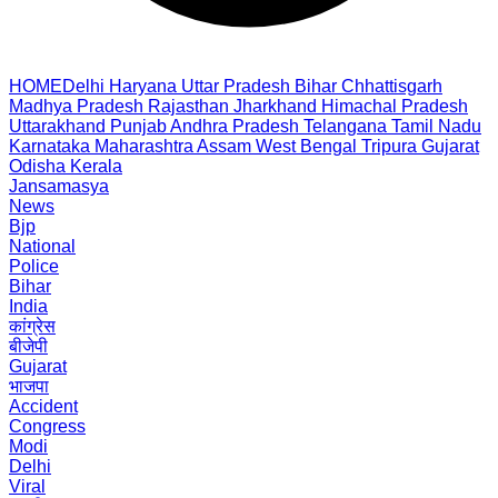
HOME
Delhi
Haryana
Uttar Pradesh
Bihar
Chhattisgarh
Madhya Pradesh
Rajasthan
Jharkhand
Himachal Pradesh
Uttarakhand
Punjab
Andhra Pradesh
Telangana
Tamil Nadu
Karnataka
Maharashtra
Assam
West Bengal
Tripura
Gujarat
Odisha
Kerala
Jansamasya
News
Bjp
National
Police
Bihar
India
कांग्रेस
बीजेपी
Gujarat
भाजपा
Accident
Congress
Modi
Delhi
Viral