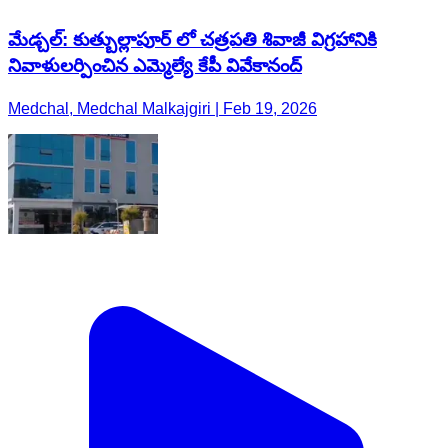
మేడ్చల్: కుత్బుల్లాపూర్ లో చత్రపతి శివాజీ విగ్రహానికి
నివాళులర్పించిన ఎమ్మెల్యే కేపీ వివేకానంద్
Medchal, Medchal Malkajgiri | Feb 19, 2026