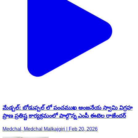
మేడ్చల్: బోడుప్పల్ లో పంచముఖ ఆంజనేయ స్వామి విగ్రహ
ప్రాణ ప్రతిష్ట కార్యక్రమంలో పాల్గొన్న ఎంపీ ఈటెల రాజేందర్
Medchal, Medchal Malkajgiri | Feb 20, 2026