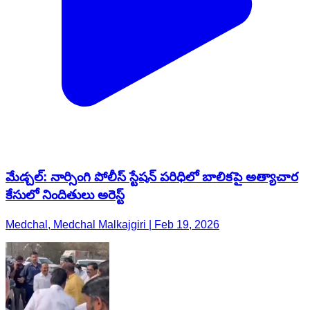
మేడ్చల్: నార్సింగి పోలీస్ స్టేషన్ పరిధిలో బాలికపై అత్యాచార
కేసులో నిందితులు అరెస్ట్
Medchal, Medchal Malkajgiri | Feb 19, 2026