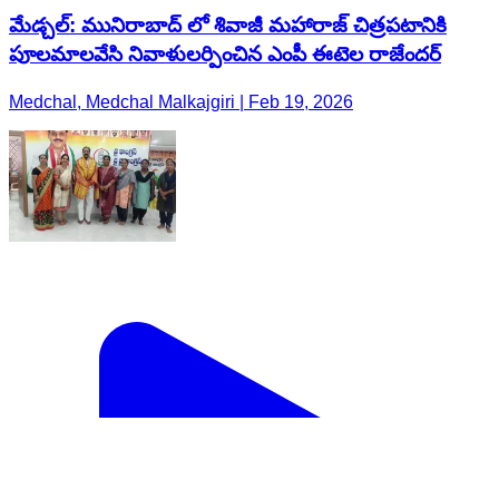
మేడ్చల్: మునిరాబాద్ లో శివాజీ మహారాజ్ చిత్రపటానికి
పూలమాలవేసి నివాళులర్పించిన ఎంపీ ఈటెల రాజేందర్
Medchal, Medchal Malkajgiri | Feb 19, 2026