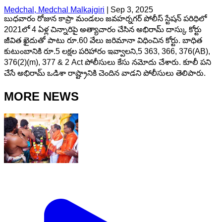
Medchal, Medchal Malkajgiri
|
Sep 3, 2025
బుధవారం రోజున కాప్రా మండలం జవహర్నగర్ పోలీస్ స్టేషన్ పరిధిలో
2021లో 4 ఏళ్ల చిన్నారిపై అత్యాచారం చేసిన అభిరామ్ దాస్కు కోర్టు
జీవిత ఖైదుతో పాటు రూ.60 వేలు జరిమానా విధించిన కోర్టు. బాధిత
కుటుంబానికి రూ.5 లక్షల పరిహారం ఇవ్వాలని,5 363, 366, 376(AB),
376(2)(m), 377 & 2 Act పోలీసులు కేసు నమోదు చేశారు. కూలీ పని
చేసే అభిరామ్ ఒడిశా రాష్ట్రానికి చెందిన వాడని పోలీసులు తెలిపారు.
MORE NEWS