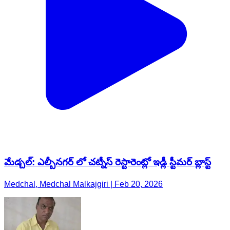
మేడ్చల్: ఎల్బీనగర్ లో చట్నీస్ రెస్టారెంట్లో ఇడ్లీ స్టీమర్ బ్లాస్ట్
Medchal, Medchal Malkajgiri | Feb 20, 2026