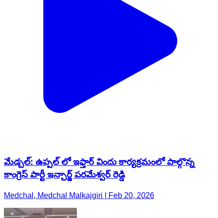
మేడ్చల్: ఉప్పల్ లో ఇఫ్తార్ విందు కార్యక్రమంలో పాల్గొన్న
కాంగ్రెస్ పార్టీ ఇన్చార్జ్ పరమేశ్వర్ రెడ్డి
Medchal, Medchal Malkajgiri | Feb 20, 2026