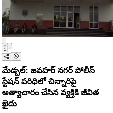
1
మేడ్చల్: జవహర్ నగర్ పోలీస్
స్టేషన్ పరిధిలో చిన్నారిపై
అత్యాచారం చేసిన వ్యక్తికి జీవిత
ఖైదు