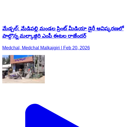
మేడ్చల్: మేడిపల్లి మండల ప్రింట్ మీడియా డైరీ ఆవిష్కరణలో
పాల్గొన్న మల్కాజ్గిరి ఎంపీ ఈటల రాజేందర్
Medchal, Medchal Malkajgiri | Feb 20, 2026