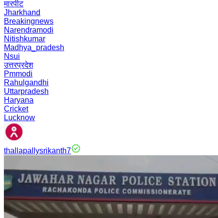
मारपीट
Jharkhand
Breakingnews
Narendramodi
Nitishkumar
Madhya_pradesh
Nsui
उत्तरप्रदेश
Pmmodi
Rahulgandhi
Uttarpradesh
Haryana
Cricket
Lucknow
thallapallysrikanth7