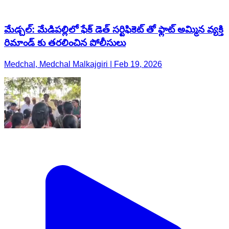
మేడ్చల్: మేడిపల్లిలో ఫేక్ డెత్ సర్టిఫికెట్ తో ఫ్లాట్ అమ్మిన వ్యక్తి
రిమాండ్ కు తరలించిన పోలీసులు
Medchal, Medchal Malkajgiri | Feb 19, 2026