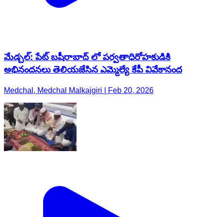
మేడ్చల్: పేట్ బషీరాబాద్ లో పర్వతాధిరోహకుడికి
అభినందనలు తెలియజేసిన ఎమ్మెల్యే కేపీ వివేకానంద
Medchal, Medchal Malkajgiri | Feb 20, 2026