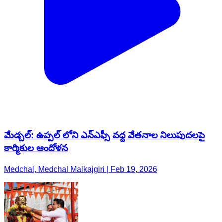
మేడ్చల్: ఉప్పల్ లోని ఎన్ఎఫ్సీ వద్ద వేతనాల నిలుపుదలపై
కార్మికుల ఆందోళన
Medchal, Medchal Malkajgiri | Feb 19, 2026