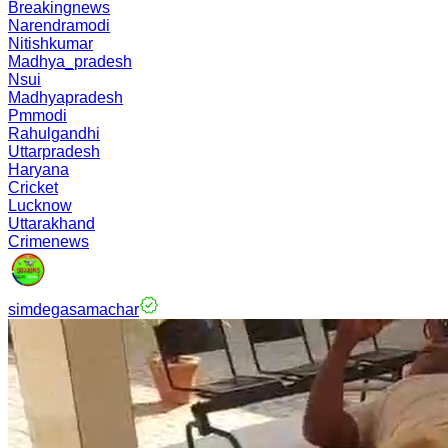
Breakingnews
Narendramodi
Nitishkumar
Madhya_pradesh
Nsui
Madhyapradesh
Pmmodi
Rahulgandhi
Uttarpradesh
Haryana
Cricket
Lucknow
Uttarakhand
Crimenews
simdegasamachar