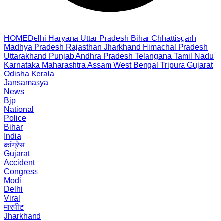
HOME
Delhi
Haryana
Uttar Pradesh
Bihar
Chhattisgarh
Madhya Pradesh
Rajasthan
Jharkhand
Himachal Pradesh
Uttarakhand
Punjab
Andhra Pradesh
Telangana
Tamil Nadu
Karnataka
Maharashtra
Assam
West Bengal
Tripura
Gujarat
Odisha
Kerala
Jansamasya
News
Bjp
National
Police
Bihar
India
कांग्रेस
Gujarat
Accident
Congress
Modi
Delhi
Viral
मारपीट
Jharkhand