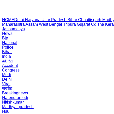
HOME
Delhi
Haryana
Uttar Pradesh
Bihar
Chhattisgarh
Madhy
Maharashtra
Assam
West Bengal
Tripura
Gujarat
Odisha
Kera
Jansamasya
News
Bjp
National
Police
Bihar
India
कांग्रेस
Accident
Congress
Modi
Delhi
Viral
मारपीट
Breakingnews
Narendramodi
Nitishkumar
Madhya_pradesh
Nsui