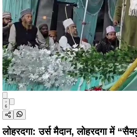
6
लोहरदगा: उर्स मैदान, लोहरदगा में “सैय