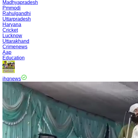
Madhyapradesh
Pmmodi
Rahulgandhi
Uttarpradesh
Haryana
Cricket
Lucknow
Uttarakhand
Crimenews
Aap
Education
ihqnews