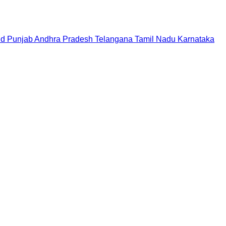
nd
Punjab
Andhra Pradesh
Telangana
Tamil Nadu
Karnataka