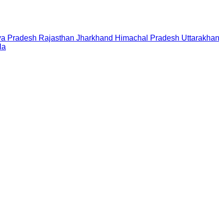
a Pradesh
Rajasthan
Jharkhand
Himachal Pradesh
Uttarakha
la