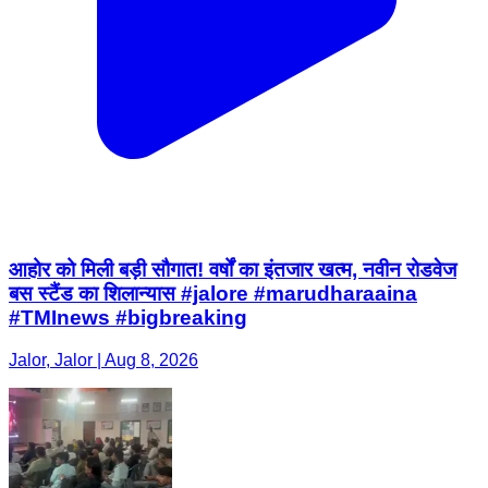
आहोर को मिली बड़ी सौगात! वर्षों का इंतजार खत्म, नवीन रोडवेज
बस स्टैंड का शिलान्यास #jalore #marudharaaina
#TMInews #bigbreaking
Jalor, Jalor | Aug 8, 2026