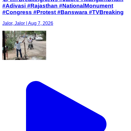
#Adivasi #Rajasthan #NationalMonument
#Congress #Protest #Banswara #TVBreaking
Jalor, Jalor | Aug 7, 2026