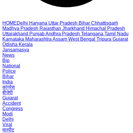
HOME
Delhi
Haryana
Uttar Pradesh
Bihar
Chhattisgarh
Madhya Pradesh
Rajasthan
Jharkhand
Himachal Pradesh
Uttarakhand
Punjab
Andhra Pradesh
Telangana
Tamil Nadu
Karnataka
Maharashtra
Assam
West Bengal
Tripura
Gujarat
Odisha
Kerala
Jansamasya
News
Bjp
National
Police
Bihar
India
कांग्रेस
बीजेपी
Gujarat
Accident
Congress
Modi
Delhi
Viral
मारपीट