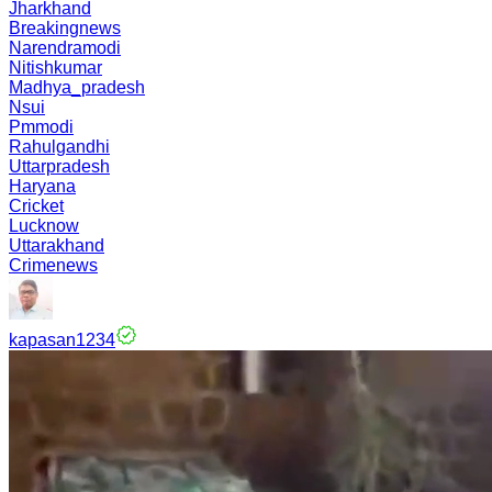
Jharkhand
Breakingnews
Narendramodi
Nitishkumar
Madhya_pradesh
Nsui
Pmmodi
Rahulgandhi
Uttarpradesh
Haryana
Cricket
Lucknow
Uttarakhand
Crimenews
kapasan1234