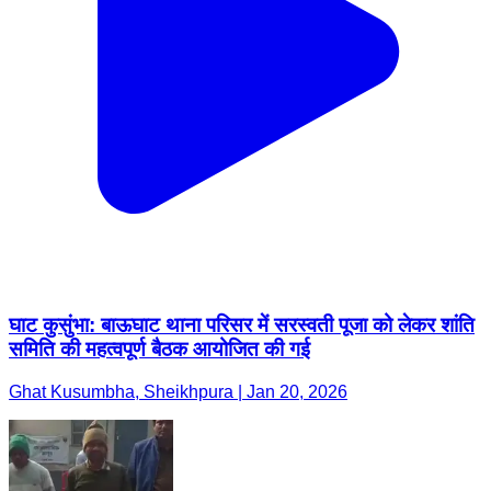
घाट कुसुंभा: बाऊघाट थाना परिसर में सरस्वती पूजा को लेकर शांति
समिति की महत्वपूर्ण बैठक आयोजित की गई
Ghat Kusumbha, Sheikhpura | Jan 20, 2026