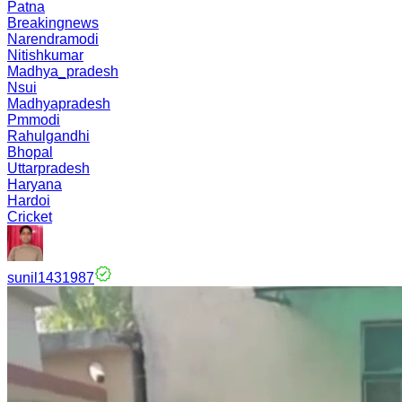
Patna
Breakingnews
Narendramodi
Nitishkumar
Madhya_pradesh
Nsui
Madhyapradesh
Pmmodi
Rahulgandhi
Bhopal
Uttarpradesh
Haryana
Hardoi
Cricket
sunil1431987