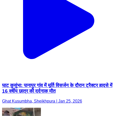
घाट कुसुंभा: पानापुर गांव में मूर्ति विसर्जन के दौरान ट्रैक्टर हादसे में
16 वर्षीय छात्र की दर्दनाक मौत
Ghat Kusumbha, Sheikhpura | Jan 25, 2026