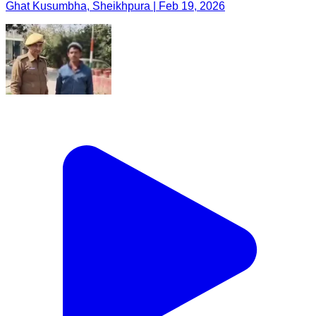
Ghat Kusumbha, Sheikhpura | Feb 19, 2026