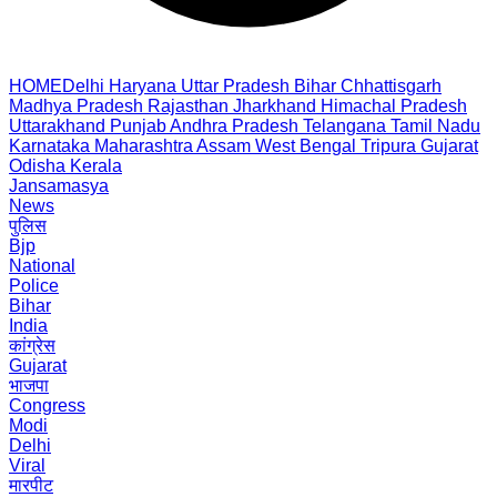
HOME
Delhi
Haryana
Uttar Pradesh
Bihar
Chhattisgarh
Madhya Pradesh
Rajasthan
Jharkhand
Himachal Pradesh
Uttarakhand
Punjab
Andhra Pradesh
Telangana
Tamil Nadu
Karnataka
Maharashtra
Assam
West Bengal
Tripura
Gujarat
Odisha
Kerala
Jansamasya
News
पुलिस
Bjp
National
Police
Bihar
India
कांग्रेस
Gujarat
भाजपा
Congress
Modi
Delhi
Viral
मारपीट