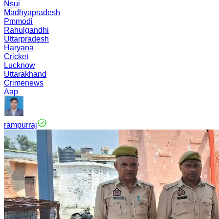
Nsui
Madhyapradesh
Pmmodi
Rahulgandhi
Uttarpradesh
Haryana
Cricket
Lucknow
Uttarakhand
Crimenews
Aap
rampurraj