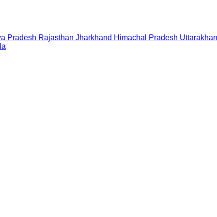
a Pradesh
Rajasthan
Jharkhand
Himachal Pradesh
Uttarakha
la