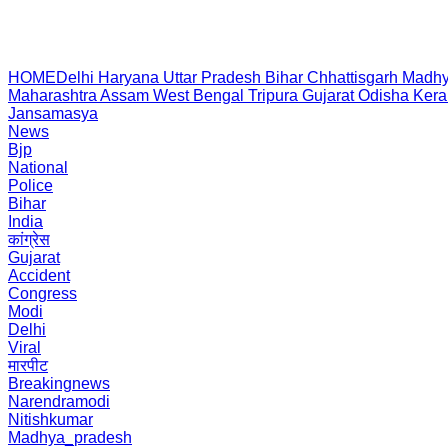
HOME
Delhi
Haryana
Uttar Pradesh
Bihar
Chhattisgarh
Madhy
Maharashtra
Assam
West Bengal
Tripura
Gujarat
Odisha
Kera
Jansamasya
News
Bjp
National
Police
Bihar
India
कांग्रेस
Gujarat
Accident
Congress
Modi
Delhi
Viral
मारपीट
Breakingnews
Narendramodi
Nitishkumar
Madhya_pradesh