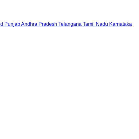
nd
Punjab
Andhra Pradesh
Telangana
Tamil Nadu
Karnataka