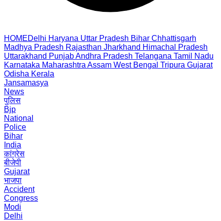
HOME
Delhi
Haryana
Uttar Pradesh
Bihar
Chhattisgarh
Madhya Pradesh
Rajasthan
Jharkhand
Himachal Pradesh
Uttarakhand
Punjab
Andhra Pradesh
Telangana
Tamil Nadu
Karnataka
Maharashtra
Assam
West Bengal
Tripura
Gujarat
Odisha
Kerala
Jansamasya
News
पुलिस
Bjp
National
Police
Bihar
India
कांग्रेस
बीजेपी
Gujarat
भाजपा
Accident
Congress
Modi
Delhi