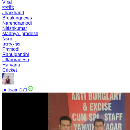
Viral
मारपीट
Jharkhand
Breakingnews
Narendramodi
Nitishkumar
Madhya_pradesh
Nsui
उत्तरप्रदेश
Pmmodi
Rahulgandhi
Uttarpradesh
Haryana
Cricket
pritisaini171