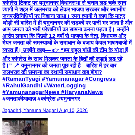
कांग्रेस टिकट पर यमुनानगर विधानसभा से चुनाव लड़ चुके रमन
त्यागी ने शहर में जलभराव को लेकर भाजपा सरकार और स्थानीय
जनप्रतिनिधियों पर निशाना साधा। रमन त्यागी ने कहा कि मात्र
थोड़ी सी बारिश में ही यमुनानगर की सड़कों पर पानी भर जाता है और
आम जनता को भारी परेशानियों का सामना करना पड़ता है। उन्होंने
आरोप लगाया कि पिछले 12 वर्षों से भाजपा के नेता, विधायक और
मेयर जनता की समस्याओं के समाधान के बजाय केवल भाषणबाजी में
व्यस्त हैं। उन्होंने कहा— 👉 “हम राहुल गांधी की टीम के योद्धा हैं
और कांग्रेस के साथ मिलकर जनता के हितों की लड़ाई लड़ रहे
हैं।” 📍 यमुनानगर की जनता पूछ रही है—बारिश में हर बार
जलभराव की समस्या का स्थायी समाधान कब होगा?
#RamanTyagi #Yamunanagar #Congress
#RahulGandhi #WaterLogging
#YamunanagarNews #HaryanaNews
#जनताकीआवाज़ #कांग्रेस #यमुनानगर
Jagadhri, Yamuna Nagar | Aug 10, 2026