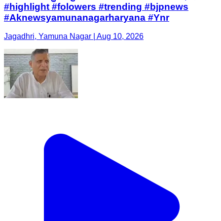
#highlight #folowers #trending #bjpnews
#Aknewsyamunanagarharyana #Ynr
Jagadhri, Yamuna Nagar | Aug 10, 2026