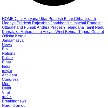
HOME
Delhi
Haryana
Uttar Pradesh
Bihar
Chhattisgarh
Madhya Pradesh
Rajasthan
Jharkhand
Himachal Pradesh
Uttarakhand
Punjab
Andhra Pradesh
Telangana
Tamil Nadu
Karnataka
Maharashtra
Assam
West Bengal
Tripura
Gujarat
Odisha
Kerala
Jansamasya
News
Bjp
National
Police
Bihar
India
कांग्रेस
Accident
Congress
Modi
Delhi
Viral
मारपीट
Breakingnews
Narendramodi