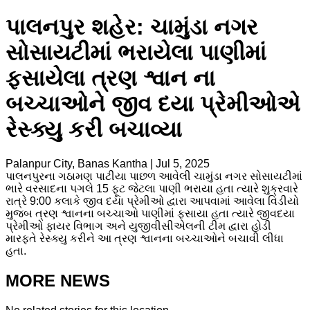
પાલનપુર શહેર: ચામુંડા નગર
સોસાયટીમાં ભરાયેલા પાણીમાં
ફસાયેલા ત્રણ શ્વાન ના
બચ્ચાઓને જીવ દયા પ્રેમીઓએ
રેસ્ક્યુ કરી બચાવ્યા
Palanpur City, Banas Kantha
|
Jul 5, 2025
પાલનપુરના ગઠામણ પાટીયા પાછળ આવેલી ચામુંડા નગર સોસાયટીમાં
ભારે વરસાદના પગલે 15 ફૂટ જેટલા પાણી ભરાયા હતા ત્યારે શુક્રવારે
રાત્રે 9:00 કલાકે જીવ દયા પ્રેમીઓ દ્વારા આપવામાં આવેલા વિડીયો
મુજબ ત્રણ શ્વાનના બચ્ચાઓ પાણીમાં ફસાયા હતા ત્યારે જીવદયા
પ્રેમીઓ ફાયર વિભાગ અને યુજીવીસીએલની ટીમ દ્વારા હોડી
મારફતે રેસ્ક્યુ કરીને આ ત્રણ શ્વાનના બચ્ચાઓને બચાવી લીધા
હતા.
MORE NEWS