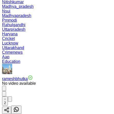
Nitishkumar
Madhya_pradesh
Nsui
Madhyapradesh
Pmmodi
Rahulgandhi
Uttarpradesh
Haryana
Cricket
Lucknow
Uttarakhand
Crimenews
Aap
Education
rameshbhutka
No video available
2