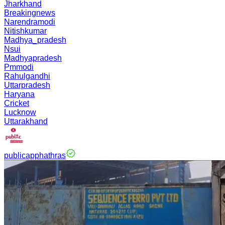
Jharkhand
Breakingnews
Narendramodi
Nitishkumar
Madhya_pradesh
Nsui
Madhyapradesh
Pmmodi
Rahulgandhi
Uttarpradesh
Haryana
Cricket
Lucknow
Uttarakhand
publicapphathras