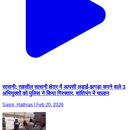
सासनी: तहसील सासनी क्षेत्र में आपसी लड़ाई-झगड़ा करने वाले 3
अभियुक्तों को पुलिस ने किया गिरफ्तार, शांतिभंग में चालान
Sasni, Hathras | Feb 20, 2026