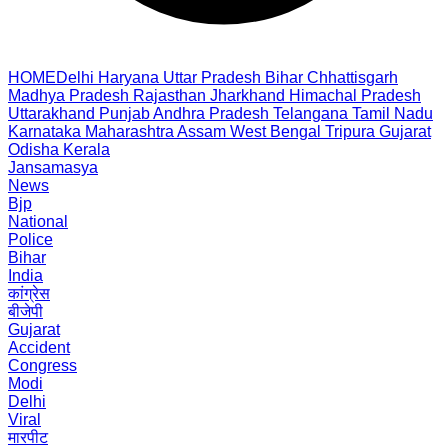
HOME
Delhi
Haryana
Uttar Pradesh
Bihar
Chhattisgarh
Madhya Pradesh
Rajasthan
Jharkhand
Himachal Pradesh
Uttarakhand
Punjab
Andhra Pradesh
Telangana
Tamil Nadu
Karnataka
Maharashtra
Assam
West Bengal
Tripura
Gujarat
Odisha
Kerala
Jansamasya
News
Bjp
National
Police
Bihar
India
कांग्रेस
बीजेपी
Gujarat
Accident
Congress
Modi
Delhi
Viral
मारपीट