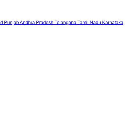
nd
Punjab
Andhra Pradesh
Telangana
Tamil Nadu
Karnataka