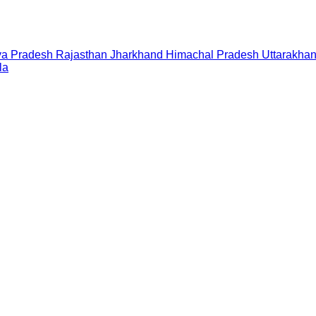
a Pradesh
Rajasthan
Jharkhand
Himachal Pradesh
Uttarakha
la