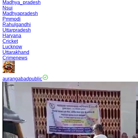
Madhya_pradesh
Nsui
Madhyapradesh
Pmmodi
Rahulgandhi
Uttarpradesh
Haryana
Cricket
Lucknow
Uttarakhand
Crimenews
aurangabadpublic