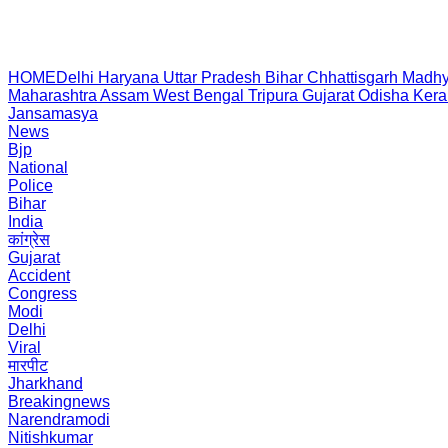
HOME
Delhi
Haryana
Uttar Pradesh
Bihar
Chhattisgarh
Madhy
Maharashtra
Assam
West Bengal
Tripura
Gujarat
Odisha
Kera
Jansamasya
News
Bjp
National
Police
Bihar
India
कांग्रेस
Gujarat
Accident
Congress
Modi
Delhi
Viral
मारपीट
Jharkhand
Breakingnews
Narendramodi
Nitishkumar