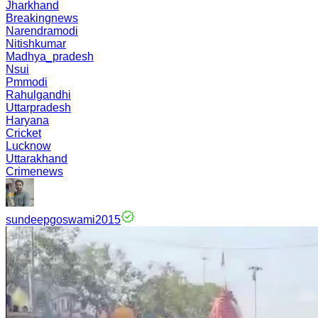
Jharkhand
Breakingnews
Narendramodi
Nitishkumar
Madhya_pradesh
Nsui
Pmmodi
Rahulgandhi
Uttarpradesh
Haryana
Cricket
Lucknow
Uttarakhand
Crimenews
sundeepgoswami2015