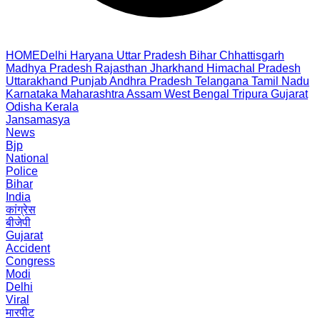
HOME
Delhi
Haryana
Uttar Pradesh
Bihar
Chhattisgarh
Madhya Pradesh
Rajasthan
Jharkhand
Himachal Pradesh
Uttarakhand
Punjab
Andhra Pradesh
Telangana
Tamil Nadu
Karnataka
Maharashtra
Assam
West Bengal
Tripura
Gujarat
Odisha
Kerala
Jansamasya
News
Bjp
National
Police
Bihar
India
कांग्रेस
बीजेपी
Gujarat
Accident
Congress
Modi
Delhi
Viral
मारपीट