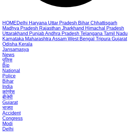
HOME
Delhi
Haryana
Uttar Pradesh
Bihar
Chhattisgarh
Madhya Pradesh
Rajasthan
Jharkhand
Himachal Pradesh
Uttarakhand
Punjab
Andhra Pradesh
Telangana
Tamil Nadu
Karnataka
Maharashtra
Assam
West Bengal
Tripura
Gujarat
Odisha
Kerala
Jansamasya
News
पुलिस
Bjp
National
Police
Bihar
India
कांग्रेस
बीजेपी
Gujarat
भाजपा
Accident
Congress
Modi
Delhi