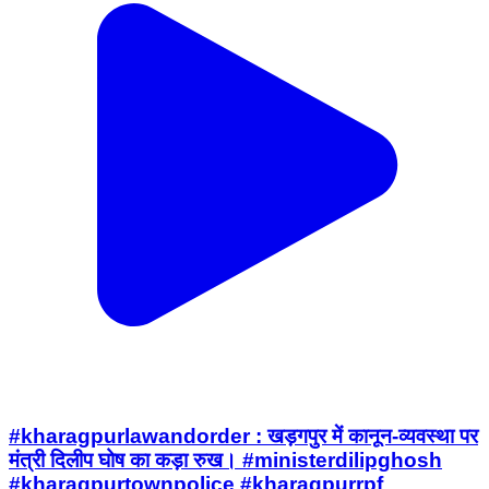
#kharagpurlawandorder : खड़गपुर में कानून-व्यवस्था पर
मंत्री दिलीप घोष का कड़ा रुख। #ministerdilipghosh
#kharagpurtownpolice #kharagpurrpf