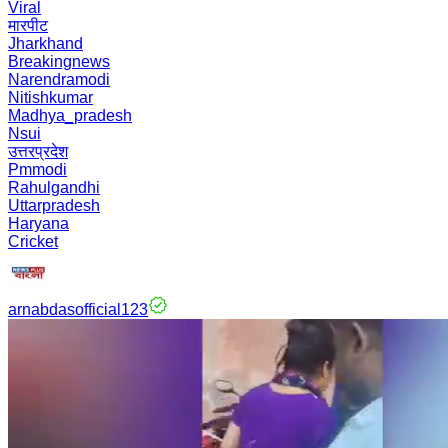
Viral
मारपीट
Jharkhand
Breakingnews
Narendramodi
Nitishkumar
Madhya_pradesh
Nsui
उत्तरप्रदेश
Pmmodi
Rahulgandhi
Uttarpradesh
Haryana
Cricket
arnabdasofficial123