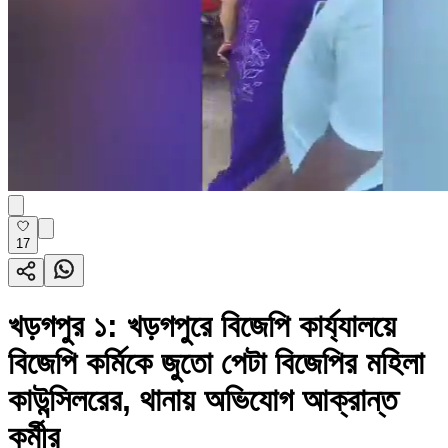
17
খড়গপুর ১: খড়গপুরে বিজেপি কার্য্যালয়ে
বিজেপি কর্মিকে জুতো পেটা বিজেপির মহিলা
কাউন্সিলরের, থানায় অভিযোগ আক্রান্ত
কর্মীর