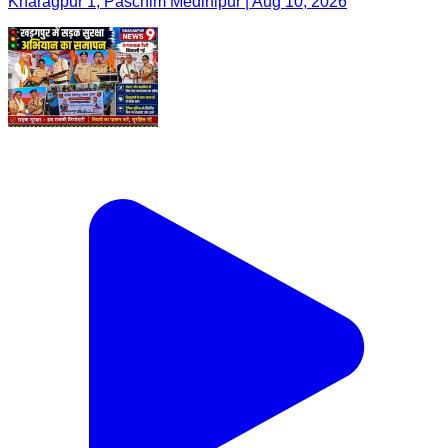
Kharagpur 1, Paschim Medinipur | Aug 10, 2026