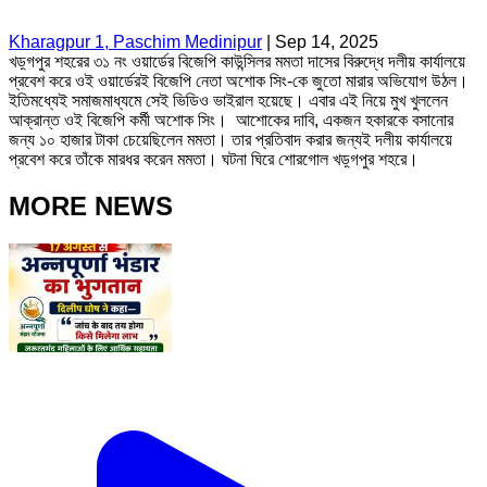
Kharagpur 1, Paschim Medinipur
|
Sep 14, 2025
খড়্গপুর শহরের ৩১ নং ওয়ার্ডের বিজেপি কাউন্সিলর মমতা দাসের বিরুদ্ধে দলীয় কার্যালয়ে
প্রবেশ করে ওই ওয়ার্ডেরই বিজেপি নেতা অশোক সিং-কে জুতো মারার অভিযোগ উঠল।
ইতিমধ্যেই সমাজমাধ্যমে সেই ভিডিও ভাইরাল হয়েছে। এবার এই নিয়ে মুখ খুললেন
আক্রান্ত ওই বিজেপি কর্মী অশোক সিং। আশোকের দাবি, একজন হকারকে বসানোর
জন্য ১০ হাজার টাকা চেয়েছিলেন মমতা। তার প্রতিবাদ করার জন্যই দলীয় কার্যালয়ে
প্রবেশ করে তাঁকে মারধর করেন মমতা। ঘটনা ঘিরে শোরগোল খড়্গপুর শহরে।
MORE NEWS