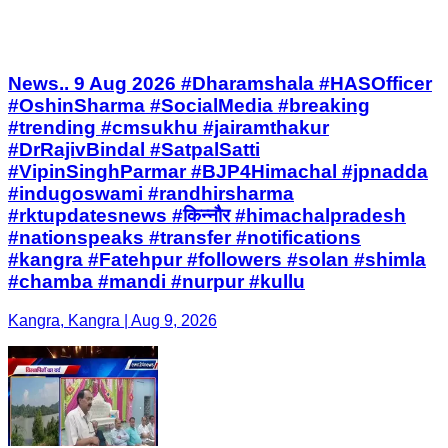
News.. 9 Aug 2026 #Dharamshala #HASOfficer
#OshinSharma #SocialMedia #breaking
#trending #cmsukhu #jairamthakur
#DrRajivBindal #SatpalSatti
#VipinSinghParmar #BJP4Himachal #jpnadda
#indugoswami #randhirsharma
#rktupdatesnews #किन्नौर #himachalpradesh
#nationspeaks #transfer #notifications
#kangra #Fatehpur #followers #solan #shimla
#chamba #mandi #nurpur #kullu
Kangra, Kangra | Aug 9, 2026