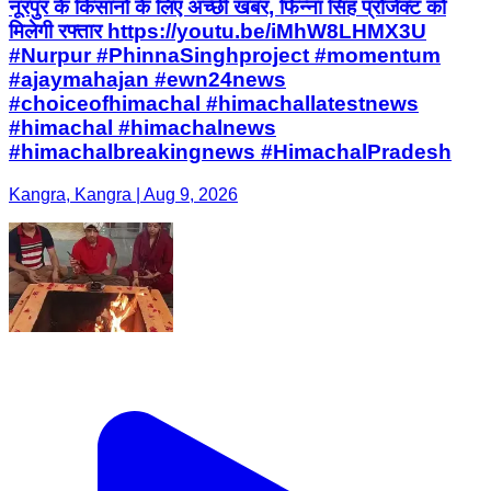
नूरपुर के किसानों के लिए अच्छी खबर, फिन्ना सिंह प्रोजेक्ट को
मिलेगी रफ्तार https://youtu.be/iMhW8LHMX3U
#Nurpur #PhinnaSinghproject #momentum
#ajaymahajan #ewn24news
#choiceofhimachal #himachallatestnews
#himachal #himachalnews
#himachalbreakingnews #HimachalPradesh
Kangra, Kangra | Aug 9, 2026