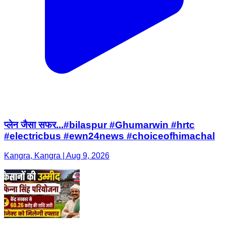
प्लेन जैसा सफर...#bilaspur #Ghumarwin #hrtc
#electricbus #ewn24news #choiceofhimachal
Kangra, Kangra | Aug 9, 2026