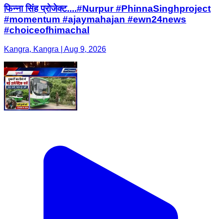
फिन्ना सिंह प्रोजेक्ट....#Nurpur #PhinnaSinghproject
#momentum #ajaymahajan #ewn24news
#choiceofhimachal
Kangra, Kangra | Aug 9, 2026