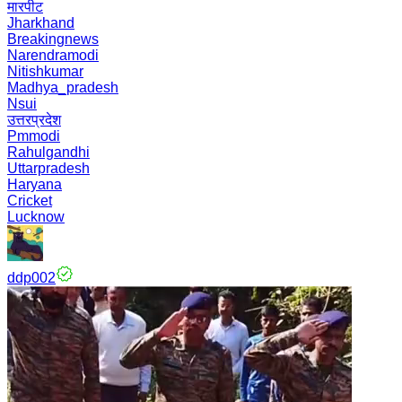
मारपीट
Jharkhand
Breakingnews
Narendramodi
Nitishkumar
Madhya_pradesh
Nsui
उत्तरप्रदेश
Pmmodi
Rahulgandhi
Uttarpradesh
Haryana
Cricket
Lucknow
ddp002