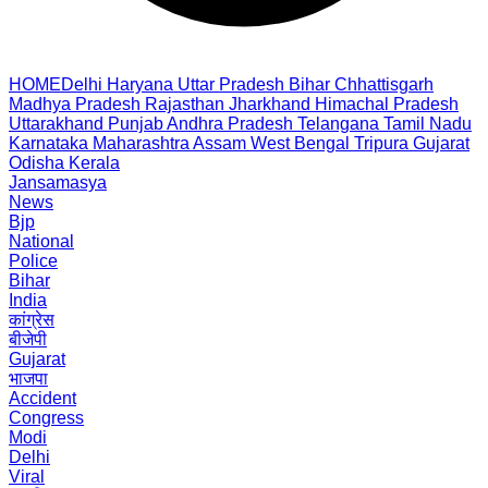
HOME
Delhi
Haryana
Uttar Pradesh
Bihar
Chhattisgarh
Madhya Pradesh
Rajasthan
Jharkhand
Himachal Pradesh
Uttarakhand
Punjab
Andhra Pradesh
Telangana
Tamil Nadu
Karnataka
Maharashtra
Assam
West Bengal
Tripura
Gujarat
Odisha
Kerala
Jansamasya
News
Bjp
National
Police
Bihar
India
कांग्रेस
बीजेपी
Gujarat
भाजपा
Accident
Congress
Modi
Delhi
Viral